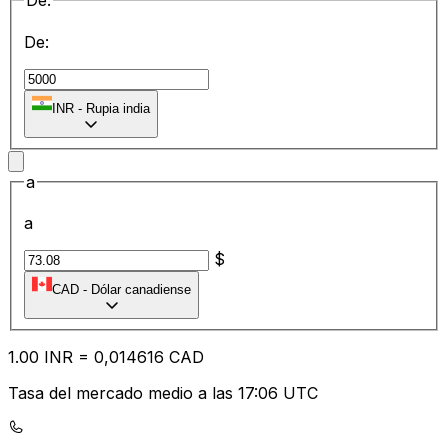
De:
De:
₹
INR
-
Rupia india
a
a
$
CAD
-
Dólar canadiense
1.00
INR
=
0,
014616
CAD
Tasa del mercado medio a las 17:06 UTC