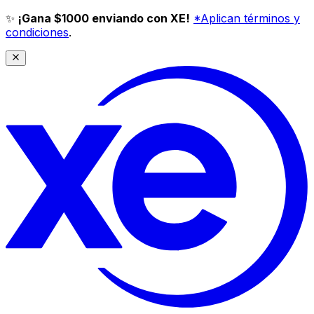
✨
¡Gana $1000 enviando con XE!
*Aplican términos y
condiciones
.