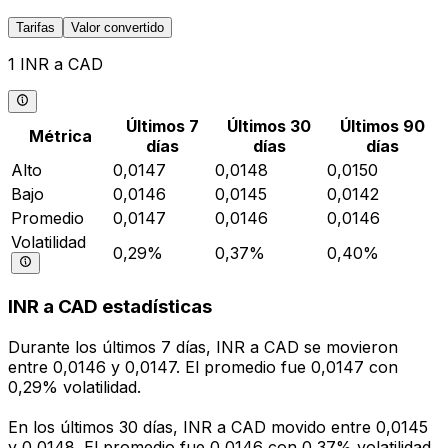
Tarifas
Valor convertido
1 INR a CAD
Últimos 7
Últimos 30
Últimos 90
Métrica
días
días
días
Alto
0,0147
0,0148
0,0150
Bajo
0,0146
0,0145
0,0142
Promedio
0,0147
0,0146
0,0146
Volatilidad
0,29%
0,37%
0,40%
INR a CAD estadísticas
Durante los últimos 7 días, INR a CAD se movieron
entre 0,0146 y 0,0147. El promedio fue 0,0147 con
0,29% volatilidad.
En los últimos 30 días, INR a CAD movido entre 0,0145
y 0,0148. El promedio fue 0,0146 con 0,37% volatilidad.