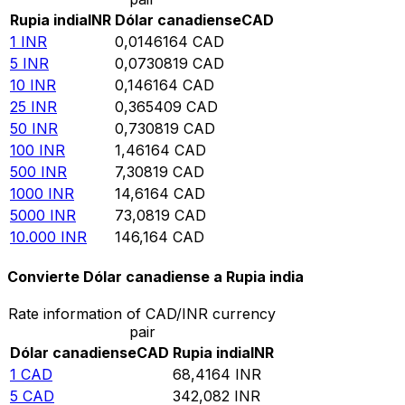
Rupia india
INR
Dólar canadiense
CAD
1
INR
0,0146164
CAD
5
INR
0,0730819
CAD
10
INR
0,146164
CAD
25
INR
0,365409
CAD
50
INR
0,730819
CAD
100
INR
1,46164
CAD
500
INR
7,30819
CAD
1000
INR
14,6164
CAD
5000
INR
73,0819
CAD
10.000
INR
146,164
CAD
Convierte Dólar canadiense a Rupia india
Rate information of CAD/INR currency
pair
Dólar canadiense
CAD
Rupia india
INR
1
CAD
68,4164
INR
5
CAD
342,082
INR