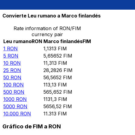
10.000
FIM
8839,35
RON
Convierte Leu rumano a Marco finlandés
Rate information of RON/FIM
currency pair
Leu rumano
RON
Marco finlandés
FIM
1
RON
1,1313
FIM
5
RON
5,65652
FIM
10
RON
11,313
FIM
25
RON
28,2826
FIM
50
RON
56,5652
FIM
100
RON
113,13
FIM
500
RON
565,652
FIM
1000
RON
1131,3
FIM
5000
RON
5656,52
FIM
10.000
RON
11.313
FIM
Gráfico de FIM a RON