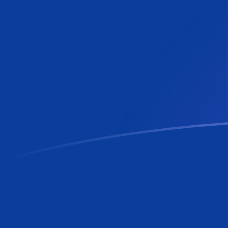
tipos de cambio de FIM a RON hoy
Convierte Marco finlandés a Leu rumano
Rate information of FIM/RON
currency pair
Marco finlandés
FIM
Leu rumano
RON
1
FIM
0,883935
RON
5
FIM
4,41968
RON
10
FIM
8,83935
RON
25
FIM
22,0984
RON
50
FIM
44,1968
RON
100
FIM
88,3935
RON
500
FIM
441,968
RON
1000
FIM
883,935
RON
5000
FIM
4419,68
RON