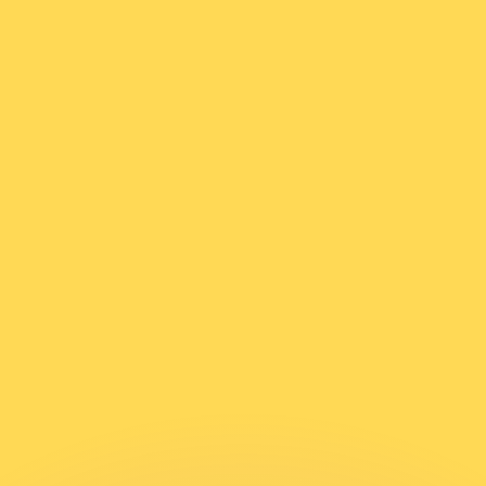
 tasas de los competidores.
r. Esto solo tiene fines informativos. No recibirás esta t