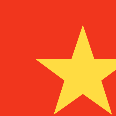
a
MZM
MZM
-
Metical mozambiqueño
1.00
CNY
=
94
50
MZM
Tasa del mercado medio a las 9:11 UTC
Habla con un experto en divisas hoy.
Podemos superar las
Programar una llamada
Usamos la tasa del mercado medio para nuestro converso
¿Sabías que puedes enviar dinero al extranjero con Xe?
Regístrate hoy mismo