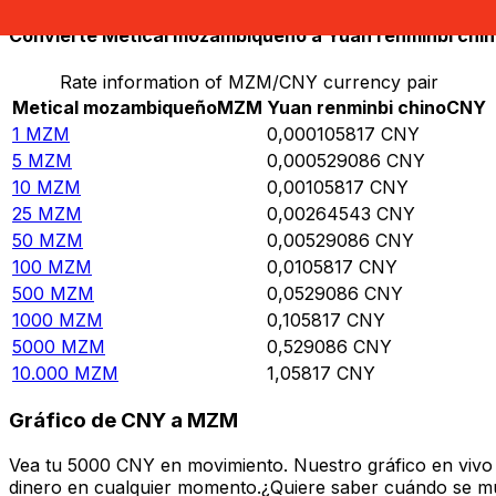
Convierte Metical mozambiqueño a Yuan renminbi chi
Rate information of MZM/CNY currency pair
Metical mozambiqueño
MZM
Yuan renminbi chino
CNY
1
MZM
0,000105817
CNY
5
MZM
0,000529086
CNY
10
MZM
0,00105817
CNY
25
MZM
0,00264543
CNY
50
MZM
0,00529086
CNY
100
MZM
0,0105817
CNY
500
MZM
0,0529086
CNY
1000
MZM
0,105817
CNY
5000
MZM
0,529086
CNY
10.000
MZM
1,05817
CNY
Gráfico de CNY a MZM
Vea tu 5000 CNY en movimiento. Nuestro gráfico en vivo
dinero en cualquier momento.¿Quiere saber cuándo se mue