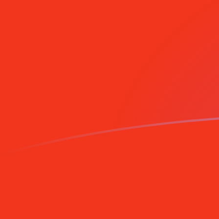
tipos de cambio de CNY a MZM hoy
Convierte Yuan renminbi chino a Metical mozambique
Rate information of CNY/MZM currency pair
Yuan renminbi chino
CNY
Metical mozambiqueño
MZM
1
CNY
9450,26
MZM
5
CNY
47.251,3
MZM
10
CNY
94.502,6
MZM
25
CNY
236.256
MZM
50
CNY
472.513
MZM
100
CNY
945.026
MZM
500
CNY
4.725.130
MZM
1000
CNY
9.450.260
MZM
5000
CNY
47.251.300
MZM
10.000
CNY
94.502.600
MZM