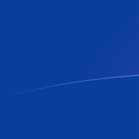
tipos de cambio de CHF a RON hoy
Convierte Franco suizo a Leu rumano
Rate information of CHF/RON
currency pair
Franco suizo
CHF
Leu rumano
RON
1
CHF
5,62168
RON
5
CHF
28,1084
RON
10
CHF
56,2168
RON
25
CHF
140,542
RON
50
CHF
281,084
RON
100
CHF
562,168
RON
500
CHF
2810,84
RON
1000
CHF
5621,68
RON
5000
CHF
28.108,4
RON
10.000
CHF
56.216,8
RON