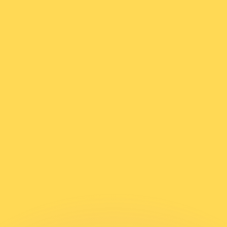
 tasas de los competidores.
r. Esto solo tiene fines informativos. No recibirás esta t