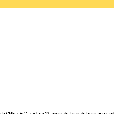
 de CHF a RON rastrea 12 meses de tasas del mercado medi