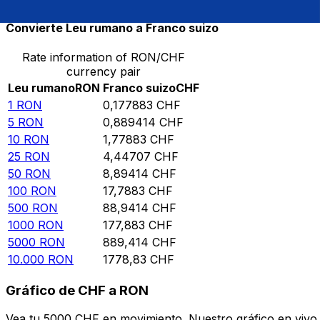
Convierte Leu rumano a Franco suizo
Rate information of RON/CHF
currency pair
Leu rumano
RON
Franco suizo
CHF
1
RON
0,177883
CHF
5
RON
0,889414
CHF
10
RON
1,77883
CHF
25
RON
4,44707
CHF
50
RON
8,89414
CHF
100
RON
17,7883
CHF
500
RON
88,9414
CHF
1000
RON
177,883
CHF
5000
RON
889,414
CHF
10.000
RON
1778,83
CHF
Gráfico de CHF a RON
Vea tu 5000 CHF en movimiento. Nuestro gráfico en vivo