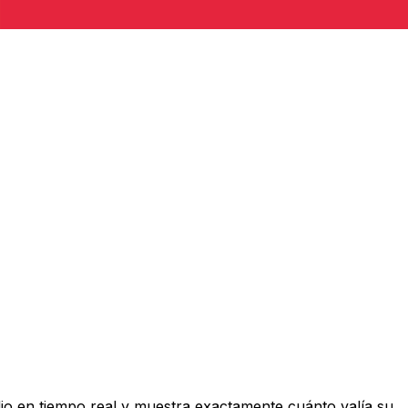
o en tiempo real y muestra exactamente cuánto valía su