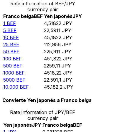
Rate information of BEF/JPY
currency pair
Franco belga
BEF
Yen japonés
JPY
1
BEF
4,51822
JPY
5
BEF
22,5911
JPY
10
BEF
45,1822
JPY
25
BEF
112,956
JPY
50
BEF
225,911
JPY
100
BEF
451,822
JPY
500
BEF
2259,11
JPY
1000
BEF
4518,22
JPY
5000
BEF
22.591,1
JPY
10.000
BEF
45.182,2
JPY
Convierte Yen japonés a Franco belga
Rate information of JPY/BEF
currency pair
Yen japonés
JPY
Franco belga
BEF
1
JPY
0,221326
BEF