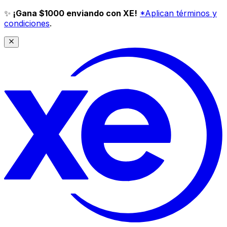
✨
¡Gana $1000 enviando con XE!
*Aplican términos y
condiciones
.