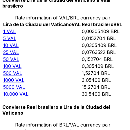
Convierte Lira de la Ciudad del Vaticano a Real
brasilero
Rate information of VAL/BRL currency pair
Lira de la Ciudad del Vaticano
VAL
Real brasilero
BRL
1
VAL
0,00305409
BRL
5
VAL
0,0152704
BRL
10
VAL
0,0305409
BRL
25
VAL
0,0763522
BRL
50
VAL
0,152704
BRL
100
VAL
0,305409
BRL
500
VAL
1,52704
BRL
1000
VAL
3,05409
BRL
5000
VAL
15,2704
BRL
10.000
VAL
30,5409
BRL
Convierte Real brasilero a Lira de la Ciudad del
Vaticano
Rate information of BRL/VAL currency pair