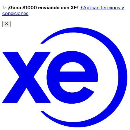
✨
¡Gana $1000 enviando con XE!
*Aplican términos y
condiciones
.