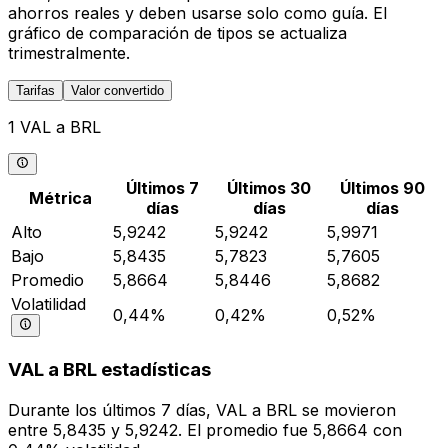
ahorros reales y deben usarse solo como guía. El
gráfico de comparación de tipos se actualiza
trimestralmente.
Tarifas
Valor convertido
1 VAL a BRL
Últimos 7
Últimos 30
Últimos 90
Métrica
días
días
días
Alto
5,9242
5,9242
5,9971
Bajo
5,8435
5,7823
5,7605
Promedio
5,8664
5,8446
5,8682
Volatilidad
0,44%
0,42%
0,52%
VAL a BRL estadísticas
Durante los últimos 7 días, VAL a BRL se movieron
entre 5,8435 y 5,9242. El promedio fue 5,8664 con