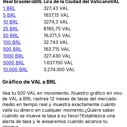
Real brasilero
BRL
Lira de la Ciudad del Vaticano
VAL
1
BRL
327,43
VAL
5
BRL
1637,15
VAL
10
BRL
3274,3
VAL
25
BRL
8185,75
VAL
50
BRL
16.371,5
VAL
100
BRL
32.743
VAL
500
BRL
163.715
VAL
1000
BRL
327.430
VAL
5000
BRL
1.637.150
VAL
10.000
BRL
3.274.300
VAL
Gráfico de VAL a BRL
Vea tu 500 VAL en movimiento. Nuestro gráfico en vivo
de VAL a BRL rastrea 12 meses de tasas del mercado
medio en tiempo real y muestra exactamente cuánto
valía su dinero en cualquier momento.¿Quiere saber
cuándo se mueve la tasa a su favor?Establezca una
alerta de tasa y le avisaremos cuando alcance tu