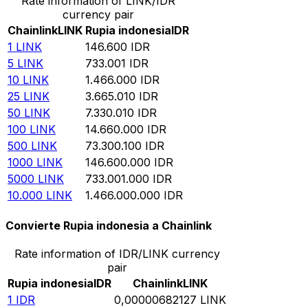
Rate information of LINK/IDR
currency pair
Chainlink
LINK
Rupia indonesia
IDR
1
LINK
146.600
IDR
5
LINK
733.001
IDR
10
LINK
1.466.000
IDR
25
LINK
3.665.010
IDR
50
LINK
7.330.010
IDR
100
LINK
14.660.000
IDR
500
LINK
73.300.100
IDR
1000
LINK
146.600.000
IDR
5000
LINK
733.001.000
IDR
10.000
LINK
1.466.000.000
IDR
Convierte Rupia indonesia a Chainlink
Rate information of IDR/LINK currency
pair
Rupia indonesia
IDR
Chainlink
LINK
1
IDR
0,00000682127
LINK