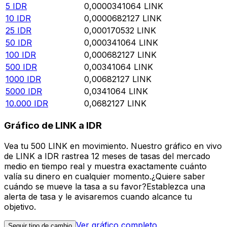
5
IDR
0,0000341064
LINK
10
IDR
0,0000682127
LINK
25
IDR
0,000170532
LINK
50
IDR
0,000341064
LINK
100
IDR
0,000682127
LINK
500
IDR
0,00341064
LINK
1000
IDR
0,00682127
LINK
5000
IDR
0,0341064
LINK
10.000
IDR
0,0682127
LINK
Gráfico de LINK a IDR
Vea tu 500 LINK en movimiento. Nuestro gráfico en vivo
de LINK a IDR rastrea 12 meses de tasas del mercado
medio en tiempo real y muestra exactamente cuánto
valía su dinero en cualquier momento.¿Quiere saber
cuándo se mueve la tasa a su favor?Establezca una
alerta de tasa y le avisaremos cuando alcance tu
objetivo.
Ver gráfico completo
Seguir tipo de cambio