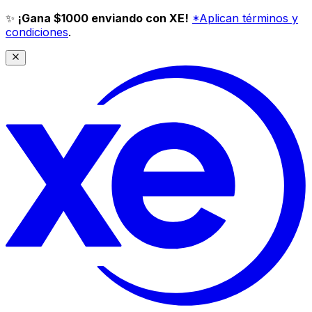
✨
¡Gana $1000 enviando con XE!
*Aplican términos y
condiciones
.