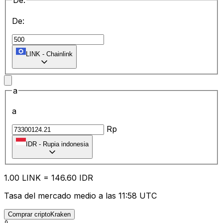
De:
De:
LINK
-
Chainlink
a
a
Rp
IDR
-
Rupia indonesia
1.00
LINK
=
146.60
IDR
Tasa del mercado medio a las 11:58 UTC
Comprar criptoKraken