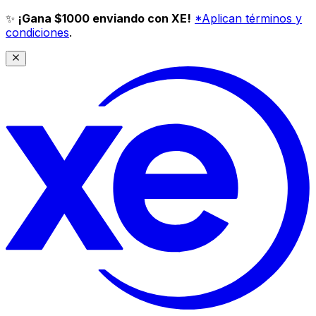
✨
¡Gana $1000 enviando con XE!
*Aplican términos y
condiciones
.