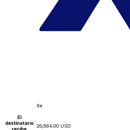
Xe
El
destinatario
26,664.00 USD
recibe