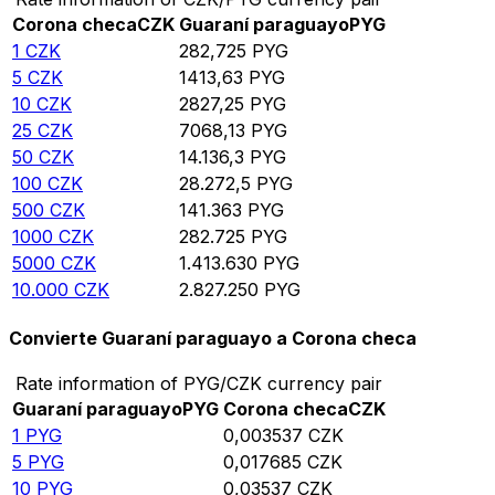
Corona checa
CZK
Guaraní paraguayo
PYG
1
CZK
282,725
PYG
5
CZK
1413,63
PYG
10
CZK
2827,25
PYG
25
CZK
7068,13
PYG
50
CZK
14.136,3
PYG
100
CZK
28.272,5
PYG
500
CZK
141.363
PYG
1000
CZK
282.725
PYG
5000
CZK
1.413.630
PYG
10.000
CZK
2.827.250
PYG
Convierte Guaraní paraguayo a Corona checa
Rate information of PYG/CZK currency pair
Guaraní paraguayo
PYG
Corona checa
CZK
1
PYG
0,003537
CZK
5
PYG
0,017685
CZK
10
PYG
0,03537
CZK