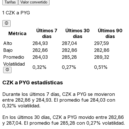
Tarifas
Valor convertido
1 CZK a PYG
Últimos 7
Últimos 30
Últimos 90
Métrica
días
días
días
Alto
284,93
287,04
297,59
Bajo
282,86
282,86
282,86
Promedio
284,03
285,28
289,32
Volatilidad
0,32%
0,27%
0,51%
CZK a PYG estadísticas
Durante los últimos 7 días, CZK a PYG se movieron
entre 282,86 y 284,93. El promedio fue 284,03 con
0,32% volatilidad.
En los últimos 30 días, CZK a PYG movido entre 282,86
y 287,04. El promedio fue 285,28 con 0,27% volatilidad.