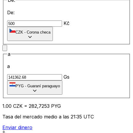
De:
De:
Kč
CZK
-
Corona checa
a
a
Gs
PYG
-
Guaraní paraguayo
1.00
CZK
=
28
2,7253
PYG
Tasa del mercado medio a las 21:35 UTC
Enviar dinero