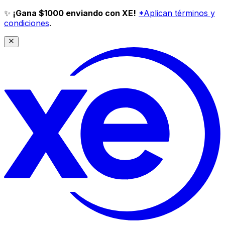
✨
¡Gana $1000 enviando con XE!
*Aplican términos y
condiciones
.