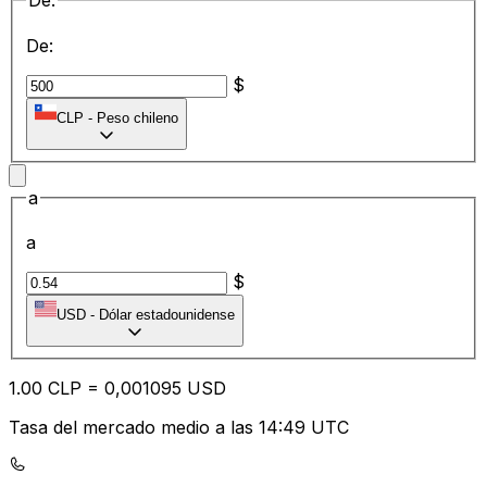
De:
De:
$
CLP
-
Peso chileno
a
a
$
USD
-
Dólar estadounidense
1.00
CLP
=
0,
001095
USD
Tasa del mercado medio a las 14:49 UTC