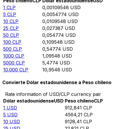
Peso chileno
CLP
Dólar estadounidense
USD
1
CLP
0,00109548
USD
5
CLP
0,0054774
USD
10
CLP
0,0109548
USD
25
CLP
0,027387
USD
50
CLP
0,054774
USD
100
CLP
0,109548
USD
500
CLP
0,54774
USD
1000
CLP
1,09548
USD
5000
CLP
5,4774
USD
10.000
CLP
10,9548
USD
Convierte Dólar estadounidense a Peso chileno
Rate information of USD/CLP currency pair
Dólar estadounidense
USD
Peso chileno
CLP
1
USD
912,841
CLP
5
USD
4564,21
CLP
10
USD
9128,41
CLP
25
USD
22.821
CLP