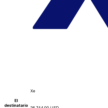
Xe
El
destinatario
26,744.00 USD