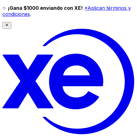
✨
¡Gana $1000 enviando con XE!
*Aplican términos y
condiciones
.