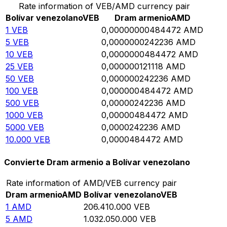
Rate information of VEB/AMD currency pair
Bolívar venezolano
VEB
Dram armenio
AMD
1
VEB
0,00000000484472
AMD
5
VEB
0,0000000242236
AMD
10
VEB
0,0000000484472
AMD
25
VEB
0,000000121118
AMD
50
VEB
0,000000242236
AMD
100
VEB
0,000000484472
AMD
500
VEB
0,00000242236
AMD
1000
VEB
0,00000484472
AMD
5000
VEB
0,0000242236
AMD
10.000
VEB
0,0000484472
AMD
Convierte Dram armenio a Bolívar venezolano
Rate information of AMD/VEB currency pair
Dram armenio
AMD
Bolívar venezolano
VEB
1
AMD
206.410.000
VEB
5
AMD
1.032.050.000
VEB