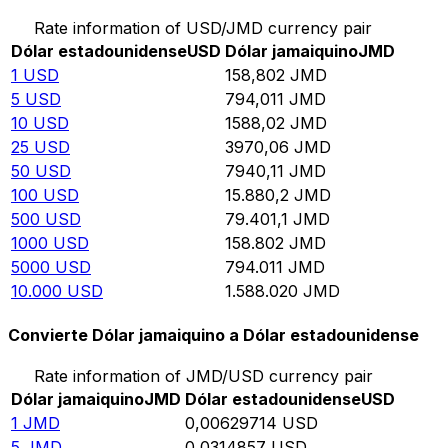
Rate information of USD/JMD currency pair
Dólar estadounidense
USD
Dólar jamaiquino
JMD
1
USD
158,802
JMD
5
USD
794,011
JMD
10
USD
1588,02
JMD
25
USD
3970,06
JMD
50
USD
7940,11
JMD
100
USD
15.880,2
JMD
500
USD
79.401,1
JMD
1000
USD
158.802
JMD
5000
USD
794.011
JMD
10.000
USD
1.588.020
JMD
Convierte Dólar jamaiquino a Dólar estadounidense
Rate information of JMD/USD currency pair
Dólar jamaiquino
JMD
Dólar estadounidense
USD
1
JMD
0,00629714
USD
5
JMD
0,0314857
USD