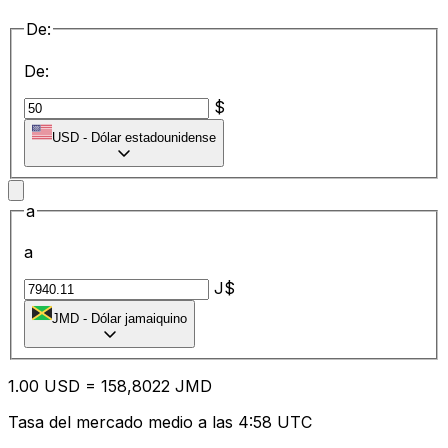
De:
De:
$
USD
-
Dólar estadounidense
a
a
J$
JMD
-
Dólar jamaiquino
1.00
USD
=
15
8,8022
JMD
Tasa del mercado medio a las 4:58 UTC