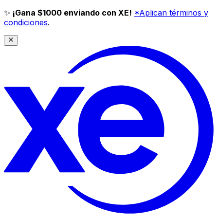
✨
¡Gana $1000 enviando con XE!
*Aplican términos y
condiciones
.