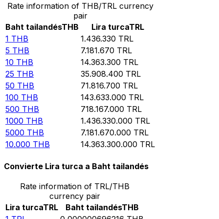
Rate information of THB/TRL currency
pair
Baht tailandés
THB
Lira turca
TRL
1
THB
1.436.330
TRL
5
THB
7.181.670
TRL
10
THB
14.363.300
TRL
25
THB
35.908.400
TRL
50
THB
71.816.700
TRL
100
THB
143.633.000
TRL
500
THB
718.167.000
TRL
1000
THB
1.436.330.000
TRL
5000
THB
7.181.670.000
TRL
10.000
THB
14.363.300.000
TRL
Convierte Lira turca a Baht tailandés
Rate information of TRL/THB
currency pair
Lira turca
TRL
Baht tailandés
THB
1
TRL
0,000000696216
THB