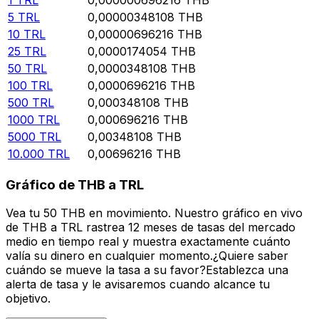
5
TRL
0,00000348108
THB
10
TRL
0,00000696216
THB
25
TRL
0,0000174054
THB
50
TRL
0,0000348108
THB
100
TRL
0,0000696216
THB
500
TRL
0,000348108
THB
1000
TRL
0,000696216
THB
5000
TRL
0,00348108
THB
10.000
TRL
0,00696216
THB
Gráfico de THB a TRL
Vea tu 50 THB en movimiento. Nuestro gráfico en vivo
de THB a TRL rastrea 12 meses de tasas del mercado
medio en tiempo real y muestra exactamente cuánto
valía su dinero en cualquier momento.¿Quiere saber
cuándo se mueve la tasa a su favor?Establezca una
alerta de tasa y le avisaremos cuando alcance tu
objetivo.