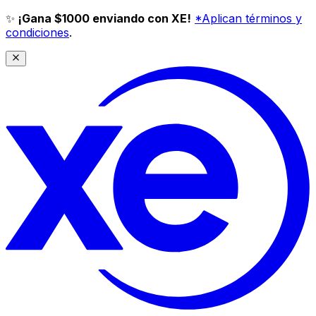
✨
¡Gana $1000 enviando con XE!
*Aplican términos y
condiciones
.