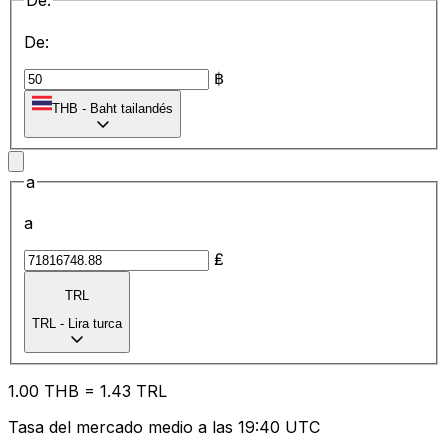
De:
De:
฿
THB
-
Baht tailandés
a
a
₤
TRL
TRL
-
Lira turca
1.00
THB
=
1.43
TRL
Tasa del mercado medio a las 19:40 UTC