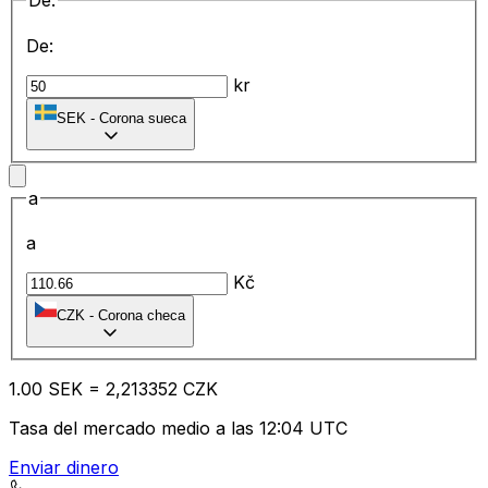
De:
De:
kr
SEK
-
Corona sueca
a
a
Kč
CZK
-
Corona checa
1.00
SEK
=
2,
213352
CZK
Tasa del mercado medio a las 12:04 UTC
Enviar dinero