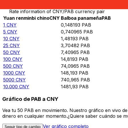
Rate information of CNY/PAB currency pair
Yuan renminbi chino
CNY
Balboa panameña
PAB
1
CNY
0,148193
PAB
5
CNY
0,740965
PAB
10
CNY
1,48193
PAB
25
CNY
3,70482
PAB
50
CNY
7,40965
PAB
100
CNY
14,8193
PAB
500
CNY
74,0965
PAB
1000
CNY
148,193
PAB
5000
CNY
740,965
PAB
10.000
CNY
1481,93
PAB
Gráfico de PAB a CNY
Vea tu 50 PAB en movimiento. Nuestro gráfico en vivo d
dinero en cualquier momento.¿Quiere saber cuándo se mue
Ver gráfico completo
Seguir tipo de cambio