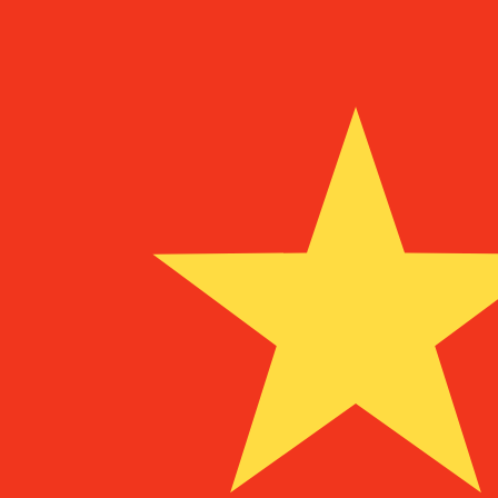
a
¥
CNY
-
Yuan renminbi chino
1.00
PAB
=
6,
747960
CNY
Tasa del mercado medio a las 13:53 UTC
Habla con un experto en divisas hoy.
Podemos superar las
Programar una llamada
Usamos la tasa del mercado medio para nuestro converso
¿Sabías que puedes enviar dinero al extranjero con Xe?
Regístrate hoy mismo