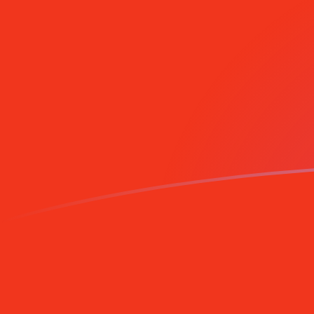
tipos de cambio de PAB a CNY hoy
Convierte Balboa panameña a Yuan renminbi chino
Rate information of PAB/CNY currency pair
Balboa panameña
PAB
Yuan renminbi chino
CNY
1
PAB
6,74796
CNY
5
PAB
33,7398
CNY
10
PAB
67,4796
CNY
25
PAB
168,699
CNY
50
PAB
337,398
CNY
100
PAB
674,796
CNY
500
PAB
3373,98
CNY
1000
PAB
6747,96
CNY
5000
PAB
33.739,8
CNY
10.000
PAB
67.479,6
CNY
Convierte Yuan renminbi chino a Balboa panameña