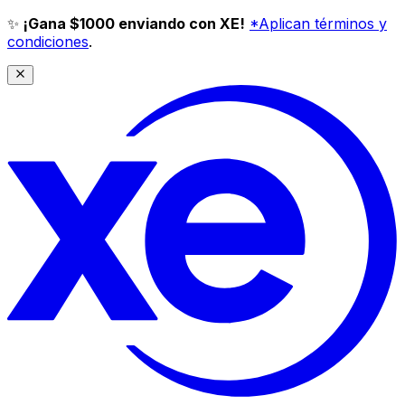
✨
¡Gana $1000 enviando con XE!
*Aplican términos y
condiciones
.