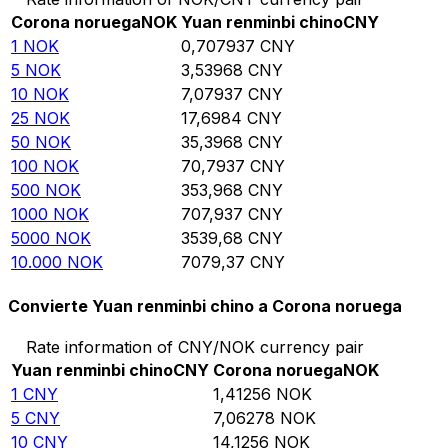
Corona noruega
NOK
Yuan renminbi chino
CNY
1
NOK
0,707937
CNY
5
NOK
3,53968
CNY
10
NOK
7,07937
CNY
25
NOK
17,6984
CNY
50
NOK
35,3968
CNY
100
NOK
70,7937
CNY
500
NOK
353,968
CNY
1000
NOK
707,937
CNY
5000
NOK
3539,68
CNY
10.000
NOK
7079,37
CNY
Convierte Yuan renminbi chino a Corona noruega
Rate information of CNY/NOK currency pair
Yuan renminbi chino
CNY
Corona noruega
NOK
1
CNY
1,41256
NOK
5
CNY
7,06278
NOK
10
CNY
14,1256
NOK