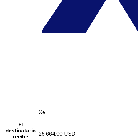
Xe
El
destinatario
26,664.00 USD
recibe