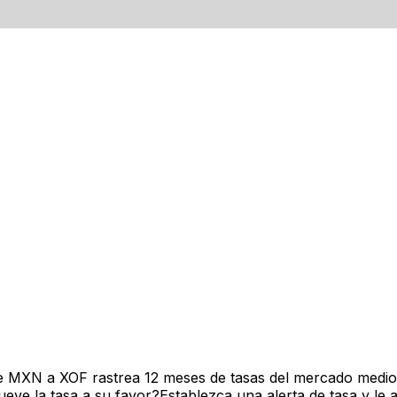
e MXN a XOF rastrea 12 meses de tasas del mercado medio 
ve la tasa a su favor?Establezca una alerta de tasa y le 