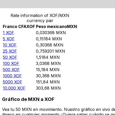
Convierte Franco CFA a Peso mexicano
Rate information of XOF/MXN
currency pair
Franco CFA
XOF
Peso mexicano
MXN
1
XOF
0,030368
MXN
5
XOF
0,15184
MXN
10
XOF
0,30368
MXN
25
XOF
0,759201
MXN
50
XOF
1,5184
MXN
100
XOF
3,0368
MXN
500
XOF
15,184
MXN
1000
XOF
30,368
MXN
5000
XOF
151,84
MXN
10.000
XOF
303,68
MXN
Gráfico de MXN a XOF
Vea tu 50 MXN en movimiento. Nuestro gráfico en vivo d
dinero en cualquier momento.¿Quiere saber cuándo se mue