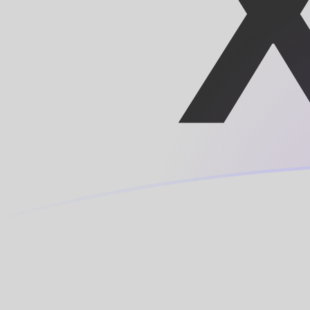
tipos de cambio de MXN a XOF hoy
Convierte Peso mexicano a Franco CFA
Rate information of MXN/XOF
currency pair
Peso mexicano
MXN
Franco CFA
XOF
1
MXN
32,9294
XOF
5
MXN
164,647
XOF
10
MXN
329,294
XOF
25
MXN
823,234
XOF
50
MXN
1646,47
XOF
100
MXN
3292,94
XOF
500
MXN
16.464,7
XOF
1000
MXN
32.929,4
XOF
5000
MXN
164.647
XOF
10.000
MXN
329.294
XOF