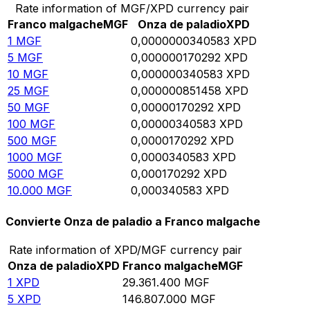
Rate information of MGF/XPD currency pair
Franco malgache
MGF
Onza de paladio
XPD
1
MGF
0,0000000340583
XPD
5
MGF
0,000000170292
XPD
10
MGF
0,000000340583
XPD
25
MGF
0,000000851458
XPD
50
MGF
0,00000170292
XPD
100
MGF
0,00000340583
XPD
500
MGF
0,0000170292
XPD
1000
MGF
0,0000340583
XPD
5000
MGF
0,000170292
XPD
10.000
MGF
0,000340583
XPD
Convierte Onza de paladio a Franco malgache
Rate information of XPD/MGF currency pair
Onza de paladio
XPD
Franco malgache
MGF
1
XPD
29.361.400
MGF
5
XPD
146.807.000
MGF