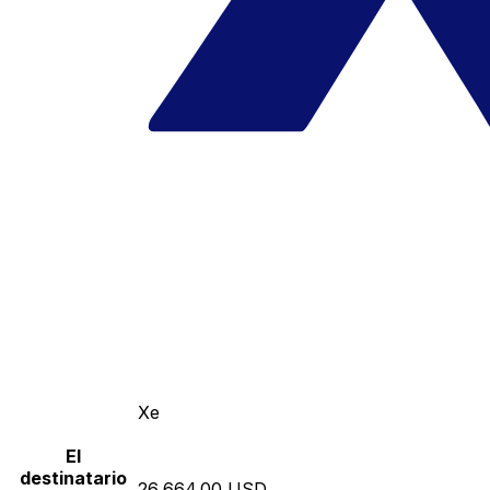
Xe
El
destinatario
26,664.00 USD