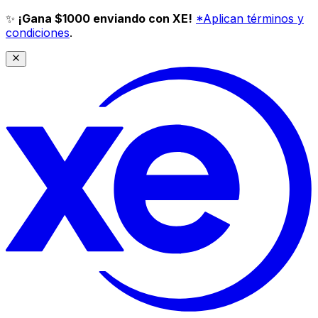
✨
¡Gana $1000 enviando con XE!
*Aplican términos y
condiciones
.