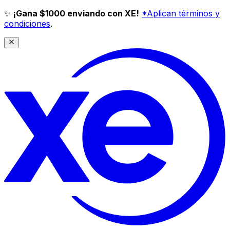
✨
¡Gana $1000 enviando con XE!
*Aplican términos y
condiciones
.