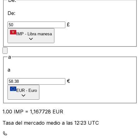
De:
De:
£
IMP
-
Libra manesa
a
a
€
EUR
-
Euro
1.00
IMP
=
1,
167728
EUR
Tasa del mercado medio a las 12:23 UTC