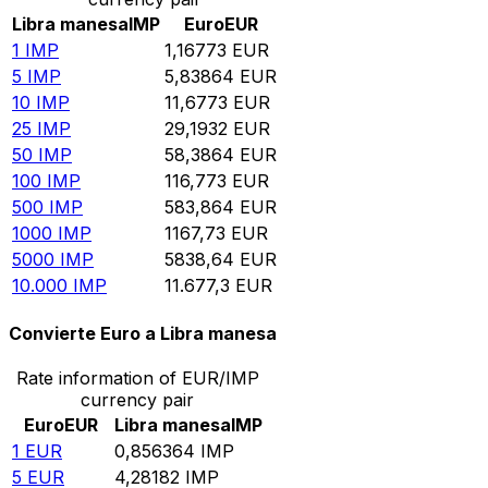
Libra manesa
IMP
Euro
EUR
1
IMP
1,16773
EUR
5
IMP
5,83864
EUR
10
IMP
11,6773
EUR
25
IMP
29,1932
EUR
50
IMP
58,3864
EUR
100
IMP
116,773
EUR
500
IMP
583,864
EUR
1000
IMP
1167,73
EUR
5000
IMP
5838,64
EUR
10.000
IMP
11.677,3
EUR
Convierte Euro a Libra manesa
Rate information of EUR/IMP
currency pair
Euro
EUR
Libra manesa
IMP
1
EUR
0,856364
IMP
5
EUR
4,28182
IMP