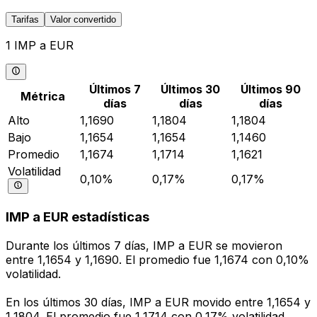
Tarifas
Valor convertido
1 IMP a EUR
Últimos 7
Últimos 30
Últimos 90
Métrica
días
días
días
Alto
1,1690
1,1804
1,1804
Bajo
1,1654
1,1654
1,1460
Promedio
1,1674
1,1714
1,1621
Volatilidad
0,10%
0,17%
0,17%
IMP a EUR estadísticas
Durante los últimos 7 días, IMP a EUR se movieron
entre 1,1654 y 1,1690. El promedio fue 1,1674 con 0,10%
volatilidad.
En los últimos 30 días, IMP a EUR movido entre 1,1654 y
1,1804. El promedio fue 1,1714 con 0,17% volatilidad.