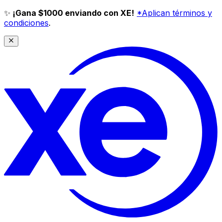
✨
¡Gana $1000 enviando con XE!
*Aplican términos y
condiciones
.