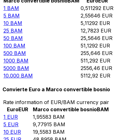
Marco convertible bosnio
BAM
Euro
EUR
1
BAM
0,511292
EUR
5
BAM
2,55646
EUR
10
BAM
5,11292
EUR
25
BAM
12,7823
EUR
50
BAM
25,5646
EUR
100
BAM
51,1292
EUR
500
BAM
255,646
EUR
1000
BAM
511,292
EUR
5000
BAM
2556,46
EUR
10.000
BAM
5112,92
EUR
Convierte Euro a Marco convertible bosnio
Rate information of EUR/BAM currency pair
Euro
EUR
Marco convertible bosnio
BAM
1
EUR
1,95583
BAM
5
EUR
9,77915
BAM
10
EUR
19,5583
BAM
25
EUR
48,8958
BAM