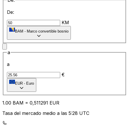
De:
De:
KM
BAM
-
Marco convertible bosnio
a
a
€
EUR
-
Euro
1.00
BAM
=
0,
511291
EUR
Tasa del mercado medio a las 5:28 UTC