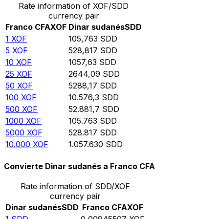
Rate information of XOF/SDD
currency pair
Franco CFA
XOF
Dinar sudanés
SDD
1
XOF
105,763
SDD
5
XOF
528,817
SDD
10
XOF
1057,63
SDD
25
XOF
2644,09
SDD
50
XOF
5288,17
SDD
100
XOF
10.576,3
SDD
500
XOF
52.881,7
SDD
1000
XOF
105.763
SDD
5000
XOF
528.817
SDD
10.000
XOF
1.057.630
SDD
Convierte Dinar sudanés a Franco CFA
Rate information of SDD/XOF
currency pair
Dinar sudanés
SDD
Franco CFA
XOF
1
SDD
0,00945507
XOF