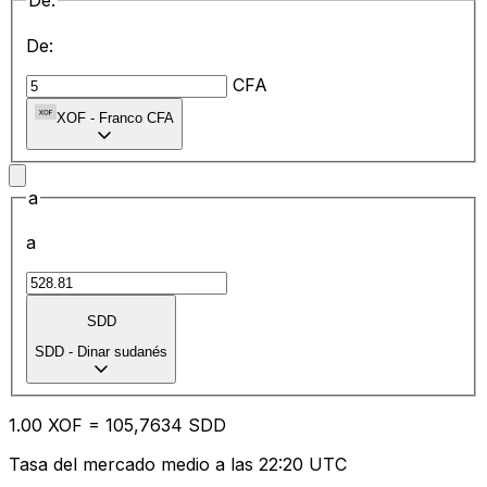
De:
De:
CFA
XOF
-
Franco CFA
a
a
SDD
SDD
-
Dinar sudanés
1.00
XOF
=
10
5,7634
SDD
Tasa del mercado medio a las 22:20 UTC