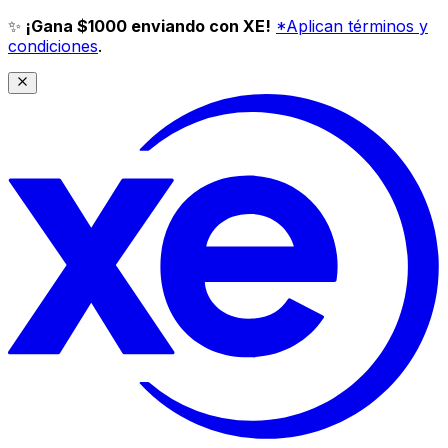
✨
¡Gana $1000 enviando con XE!
*Aplican términos y
condiciones
.