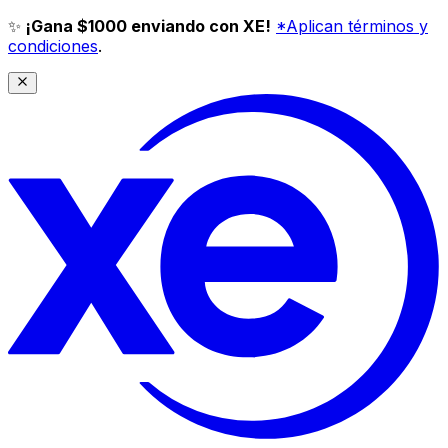
✨
¡Gana $1000 enviando con XE!
*Aplican términos y
condiciones
.