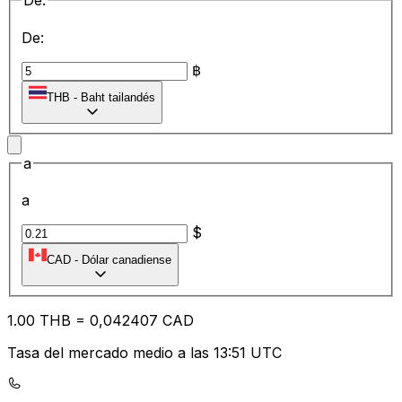
De:
De:
฿
THB
-
Baht tailandés
a
a
$
CAD
-
Dólar canadiense
1.00
THB
=
0,
042407
CAD
Tasa del mercado medio a las 13:51 UTC