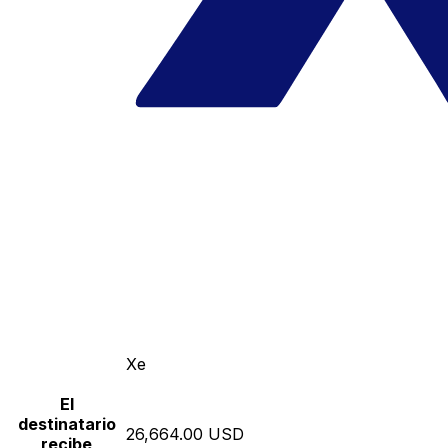
Xe
El
destinatario
26,664.00 USD
recibe