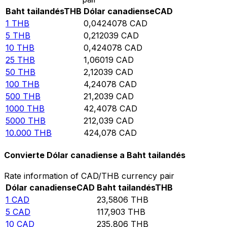
Baht tailandés
THB
Dólar canadiense
CAD
1
THB
0,0424078
CAD
5
THB
0,212039
CAD
10
THB
0,424078
CAD
25
THB
1,06019
CAD
50
THB
2,12039
CAD
100
THB
4,24078
CAD
500
THB
21,2039
CAD
1000
THB
42,4078
CAD
5000
THB
212,039
CAD
10.000
THB
424,078
CAD
Convierte Dólar canadiense a Baht tailandés
Rate information of CAD/THB currency pair
Dólar canadiense
CAD
Baht tailandés
THB
1
CAD
23,5806
THB
5
CAD
117,903
THB
10
CAD
235,806
THB