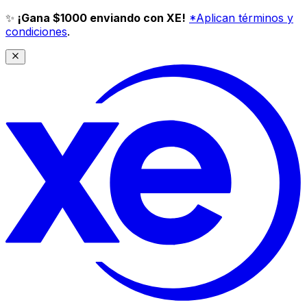
✨
¡Gana $1000 enviando con XE!
*Aplican términos y
condiciones
.