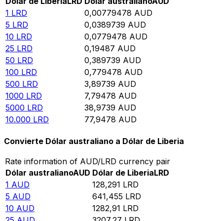
Dólar de Liberia
LRD
Dólar australiano
AUD
1
LRD
0,00779478
AUD
5
LRD
0,0389739
AUD
10
LRD
0,0779478
AUD
25
LRD
0,19487
AUD
50
LRD
0,389739
AUD
100
LRD
0,779478
AUD
500
LRD
3,89739
AUD
1000
LRD
7,79478
AUD
5000
LRD
38,9739
AUD
10.000
LRD
77,9478
AUD
Convierte Dólar australiano a Dólar de Liberia
Rate information of AUD/LRD currency pair
Dólar australiano
AUD
Dólar de Liberia
LRD
1
AUD
128,291
LRD
5
AUD
641,455
LRD
10
AUD
1282,91
LRD
25
AUD
3207,27
LRD