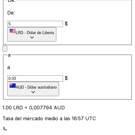
De:
De:
$
LRD
-
Dólar de Liberia
a
a
$
AUD
-
Dólar australiano
1.00
LRD
=
0,
007794
AUD
Tasa del mercado medio a las 16:57 UTC