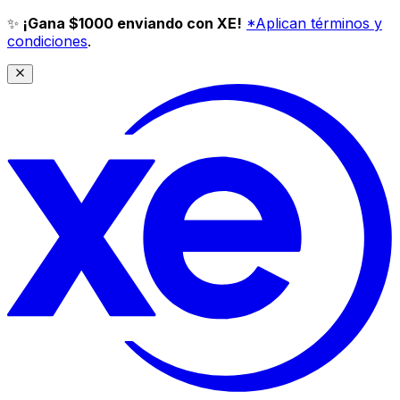
✨
¡Gana $1000 enviando con XE!
*Aplican términos y
condiciones
.