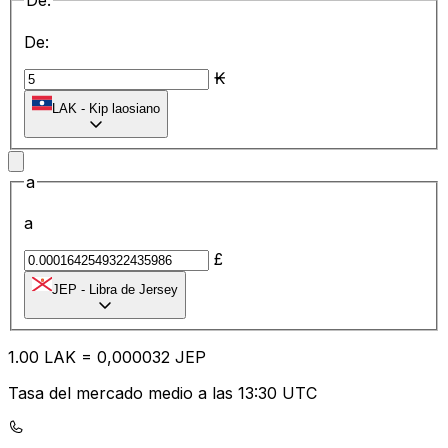
De:
De:
₭
LAK
-
Kip laosiano
a
a
£
JEP
-
Libra de Jersey
1.00
LAK
=
0,
000032
JEP
Tasa del mercado medio a las 13:30 UTC