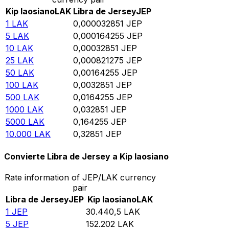
Kip laosiano
LAK
Libra de Jersey
JEP
1
LAK
0,000032851
JEP
5
LAK
0,000164255
JEP
10
LAK
0,00032851
JEP
25
LAK
0,000821275
JEP
50
LAK
0,00164255
JEP
100
LAK
0,0032851
JEP
500
LAK
0,0164255
JEP
1000
LAK
0,032851
JEP
5000
LAK
0,164255
JEP
10.000
LAK
0,32851
JEP
Convierte Libra de Jersey a Kip laosiano
Rate information of JEP/LAK currency
pair
Libra de Jersey
JEP
Kip laosiano
LAK
1
JEP
30.440,5
LAK
5
JEP
152.202
LAK