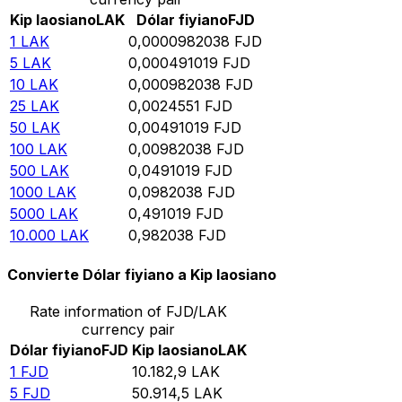
Kip laosiano
LAK
Dólar fiyiano
FJD
1
LAK
0,0000982038
FJD
5
LAK
0,000491019
FJD
10
LAK
0,000982038
FJD
25
LAK
0,0024551
FJD
50
LAK
0,00491019
FJD
100
LAK
0,00982038
FJD
500
LAK
0,0491019
FJD
1000
LAK
0,0982038
FJD
5000
LAK
0,491019
FJD
10.000
LAK
0,982038
FJD
Convierte Dólar fiyiano a Kip laosiano
Rate information of FJD/LAK
currency pair
Dólar fiyiano
FJD
Kip laosiano
LAK
1
FJD
10.182,9
LAK
5
FJD
50.914,5
LAK