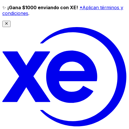
✨
¡Gana $1000 enviando con XE!
*Aplican términos y
condiciones
.