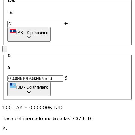
De:
De:
₭
LAK
-
Kip laosiano
a
a
$
FJD
-
Dólar fiyiano
1.00
LAK
=
0,
000098
FJD
Tasa del mercado medio a las 7:37 UTC