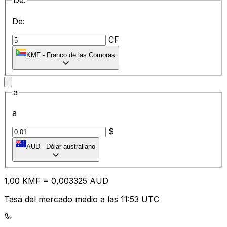
De:
De:
CF
KMF
-
Franco de las Comoras
a
a
$
AUD
-
Dólar australiano
1.00
KMF
=
0,
003325
AUD
Tasa del mercado medio a las 11:53 UTC