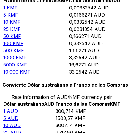
Franco de las Comoras
KMF
Dólar australiano
AUD
1
KMF
0,00332542
AUD
5
KMF
0,0166271
AUD
10
KMF
0,0332542
AUD
25
KMF
0,0831354
AUD
50
KMF
0,166271
AUD
100
KMF
0,332542
AUD
500
KMF
1,66271
AUD
1000
KMF
3,32542
AUD
5000
KMF
16,6271
AUD
10.000
KMF
33,2542
AUD
Convierte Dólar australiano a Franco de las Comoras
Rate information of AUD/KMF currency pair
Dólar australiano
AUD
Franco de las Comoras
KMF
1
AUD
300,714
KMF
5
AUD
1503,57
KMF
10
AUD
3007,14
KMF
25
AUD
7517,86
KMF