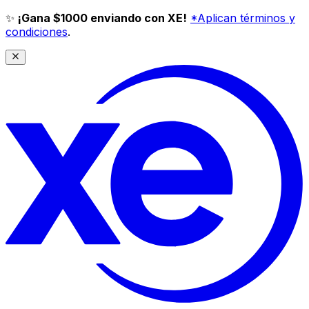
✨
¡Gana $1000 enviando con XE!
*Aplican términos y
condiciones
.