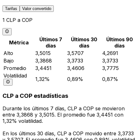
Tarifas
Valor convertido
1 CLP a COP
Últimos 7
Últimos 30
Últimos 90
Métrica
días
días
días
Alto
3,5015
3,5707
4,2691
Bajo
3,3868
3,3733
3,3733
Promedio
3,4451
3,4606
3,7775
Volatilidad
1,32%
0,89%
0,87%
CLP a COP estadísticas
Durante los últimos 7 días, CLP a COP se movieron
entre 3,3868 y 3,5015. El promedio fue 3,4451 con
1,32% volatilidad.
En los últimos 30 días, CLP a COP movido entre 3,3733
y 3,5707. El promedio fue 3,4606 con 0,89% volatilidad.