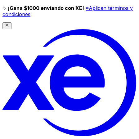
✨
¡Gana $1000 enviando con XE!
*Aplican términos y
condiciones
.