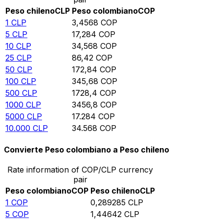
Peso chileno
CLP
Peso colombiano
COP
1
CLP
3,4568
COP
5
CLP
17,284
COP
10
CLP
34,568
COP
25
CLP
86,42
COP
50
CLP
172,84
COP
100
CLP
345,68
COP
500
CLP
1728,4
COP
1000
CLP
3456,8
COP
5000
CLP
17.284
COP
10.000
CLP
34.568
COP
Convierte Peso colombiano a Peso chileno
Rate information of COP/CLP currency
pair
Peso colombiano
COP
Peso chileno
CLP
1
COP
0,289285
CLP
5
COP
1,44642
CLP