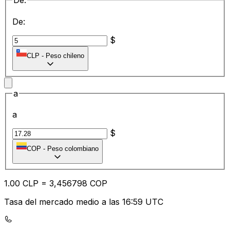
De:
De:
$
CLP
-
Peso chileno
a
a
$
COP
-
Peso colombiano
1.00
CLP
=
3,
456798
COP
Tasa del mercado medio a las 16:59 UTC