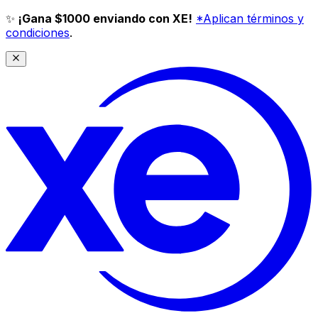
✨
¡Gana $1000 enviando con XE!
*Aplican términos y
condiciones
.