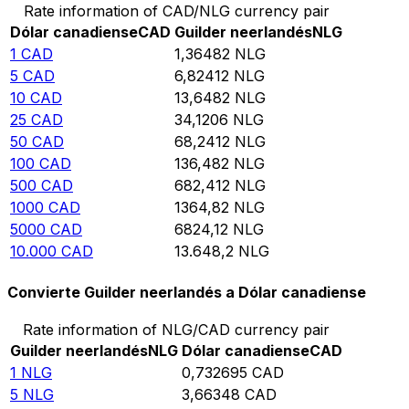
Rate information of CAD/NLG currency pair
Dólar canadiense
CAD
Guilder neerlandés
NLG
1
CAD
1,36482
NLG
5
CAD
6,82412
NLG
10
CAD
13,6482
NLG
25
CAD
34,1206
NLG
50
CAD
68,2412
NLG
100
CAD
136,482
NLG
500
CAD
682,412
NLG
1000
CAD
1364,82
NLG
5000
CAD
6824,12
NLG
10.000
CAD
13.648,2
NLG
Convierte Guilder neerlandés a Dólar canadiense
Rate information of NLG/CAD currency pair
Guilder neerlandés
NLG
Dólar canadiense
CAD
1
NLG
0,732695
CAD
5
NLG
3,66348
CAD