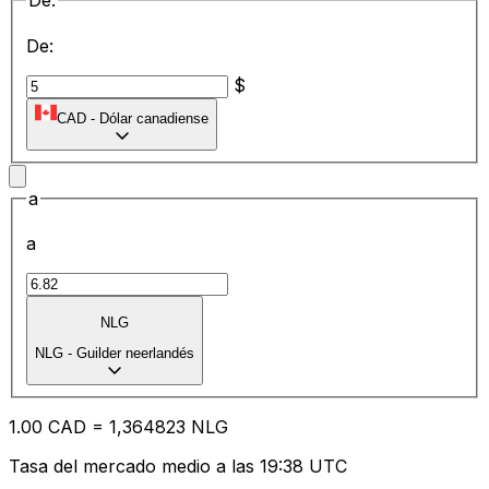
De:
De:
$
CAD
-
Dólar canadiense
a
a
NLG
NLG
-
Guilder neerlandés
1.00
CAD
=
1,
364823
NLG
Tasa del mercado medio a las 19:38 UTC