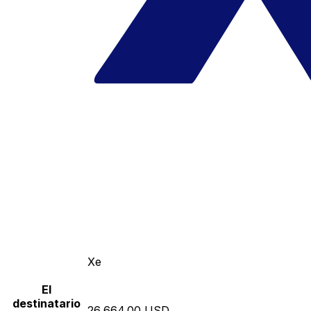
Xe
El
destinatario
26,664.00 USD