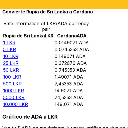
Convierte Rupia de Sri Lanka a Cardano
Rate information of LKR/ADA currency
pair
Rupia de Sri Lanka
LKR
Cardano
ADA
1
LKR
0,0149071
ADA
5
LKR
0,0745353
ADA
10
LKR
0,149071
ADA
25
LKR
0,372676
ADA
50
LKR
0,745353
ADA
100
LKR
1,49071
ADA
500
LKR
7,45353
ADA
1000
LKR
14,9071
ADA
5000
LKR
74,5353
ADA
10.000
LKR
149,071
ADA
Gráfico de ADA a LKR