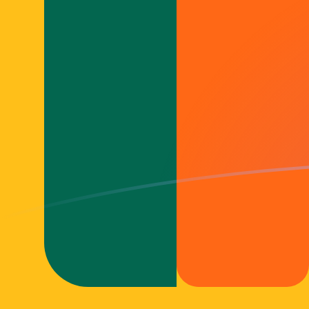
tipos de cambio de ADA a LKR hoy
Convierte Cardano a Rupia de Sri Lanka
Rate information of ADA/LKR
currency pair
Cardano
ADA
Rupia de Sri Lanka
LKR
1
ADA
67,0823
LKR
5
ADA
335,412
LKR
10
ADA
670,823
LKR
25
ADA
1677,06
LKR
50
ADA
3354,12
LKR
100
ADA
6708,23
LKR
500
ADA
33.541,2
LKR
1000
ADA
67.082,3
LKR
5000
ADA
335.412
LKR
10.000
ADA
670.823
LKR