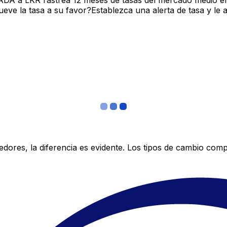
ADA a LKR rastrea 12 meses de tasas del mercado medio en
ve la tasa a su favor?Establezca una alerta de tasa y le 
res, la diferencia es evidente. Los tipos de cambio compe