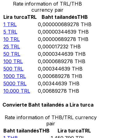
Rate information of TRL/THB
currency pair
Lira turca
TRL
Baht tailandés
THB
1
TRL
0,000000689278
THB
5
TRL
0,00000344639
THB
10
TRL
0,00000689278
THB
25
TRL
0,000017232
THB
50
TRL
0,0000344639
THB
100
TRL
0,0000689278
THB
500
TRL
0,000344639
THB
1000
TRL
0,000689278
THB
5000
TRL
0,00344639
THB
10.000
TRL
0,00689278
THB
Convierte Baht tailandés a Lira turca
Rate information of THB/TRL currency
pair
Baht tailandés
THB
Lira turca
TRL
1
THB
1.450.790
TRL