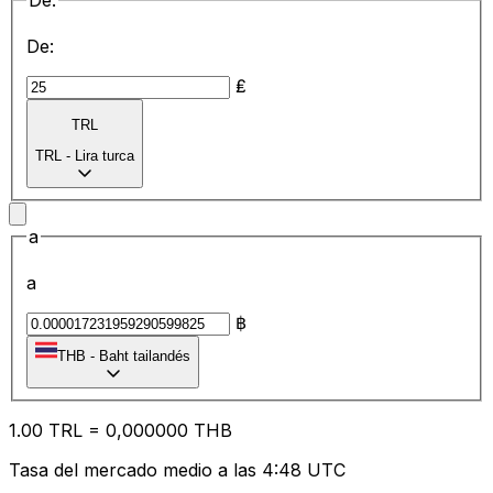
De:
De:
₤
TRL
TRL
-
Lira turca
a
a
฿
THB
-
Baht tailandés
1.00
TRL
=
0,
000000
THB
Tasa del mercado medio a las 4:48 UTC