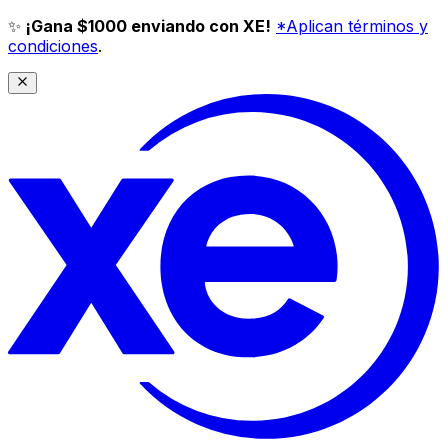
✨
¡Gana $1000 enviando con XE!
*Aplican términos y
condiciones
.