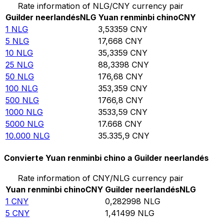
Rate information of NLG/CNY currency pair
Guilder neerlandés
NLG
Yuan renminbi chino
CNY
1
NLG
3,53359
CNY
5
NLG
17,668
CNY
10
NLG
35,3359
CNY
25
NLG
88,3398
CNY
50
NLG
176,68
CNY
100
NLG
353,359
CNY
500
NLG
1766,8
CNY
1000
NLG
3533,59
CNY
5000
NLG
17.668
CNY
10.000
NLG
35.335,9
CNY
Convierte Yuan renminbi chino a Guilder neerlandés
Rate information of CNY/NLG currency pair
Yuan renminbi chino
CNY
Guilder neerlandés
NLG
1
CNY
0,282998
NLG
5
CNY
1,41499
NLG