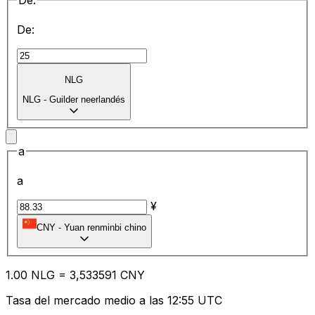
De:
De:
NLG
NLG
-
Guilder neerlandés
a
a
¥
CNY
-
Yuan renminbi chino
1.00
NLG
=
3,
533591
CNY
Tasa del mercado medio a las 12:55 UTC