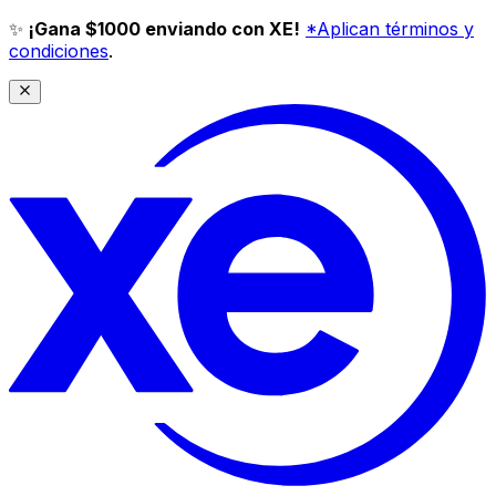
✨
¡Gana $1000 enviando con XE!
*Aplican términos y
condiciones
.