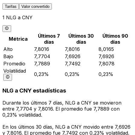
Tarifas
Valor convertido
1 NLG a CNY
Últimos 7
Últimos 30
Últimos 90
Métrica
días
días
días
Alto
7,8016
7,8016
8,0165
Bajo
7,7704
7,6926
7,6926
Promedio
7,7889
7,7492
7,8078
Volatilidad
0,23%
0,23%
0,23%
NLG a CNY estadísticas
Durante los últimos 7 días, NLG a CNY se movieron
entre 7,7704 y 7,8016. El promedio fue 7,7889 con
0,23% volatilidad.
En los últimos 30 días, NLG a CNY movido entre 7,6926
y 7,8016. El promedio fue 7,7492 con 0,23% volatilidad.