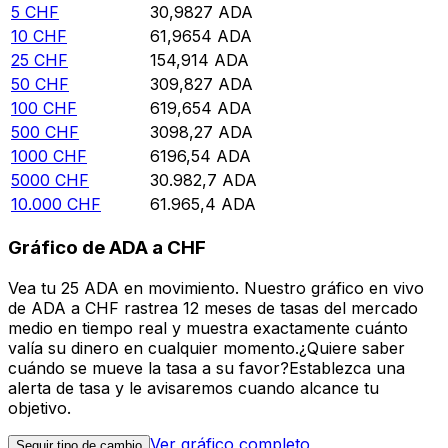
5
CHF
30,9827
ADA
10
CHF
61,9654
ADA
25
CHF
154,914
ADA
50
CHF
309,827
ADA
100
CHF
619,654
ADA
500
CHF
3098,27
ADA
1000
CHF
6196,54
ADA
5000
CHF
30.982,7
ADA
10.000
CHF
61.965,4
ADA
Gráfico de ADA a CHF
Vea tu 25 ADA en movimiento. Nuestro gráfico en vivo
de ADA a CHF rastrea 12 meses de tasas del mercado
medio en tiempo real y muestra exactamente cuánto
valía su dinero en cualquier momento.¿Quiere saber
cuándo se mueve la tasa a su favor?Establezca una
alerta de tasa y le avisaremos cuando alcance tu
objetivo.
Ver gráfico completo
Seguir tipo de cambio