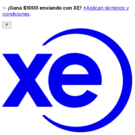
✨
¡Gana $1000 enviando con XE!
*Aplican términos y
condiciones
.