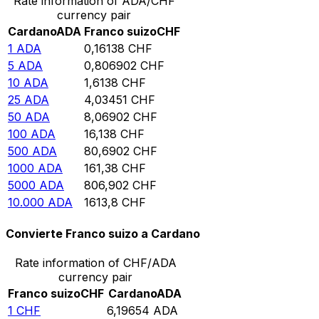
Rate information of ADA/CHF
currency pair
Cardano
ADA
Franco suizo
CHF
1
ADA
0,16138
CHF
5
ADA
0,806902
CHF
10
ADA
1,6138
CHF
25
ADA
4,03451
CHF
50
ADA
8,06902
CHF
100
ADA
16,138
CHF
500
ADA
80,6902
CHF
1000
ADA
161,38
CHF
5000
ADA
806,902
CHF
10.000
ADA
1613,8
CHF
Convierte Franco suizo a Cardano
Rate information of CHF/ADA
currency pair
Franco suizo
CHF
Cardano
ADA
1
CHF
6,19654
ADA