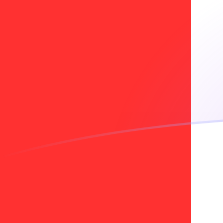
tipos de cambio de USD a CAD hoy
Convierte Dólar estadounidense a Dólar canadiense
Rate information of USD/CAD currency pair
Dólar estadounidense
USD
Dólar canadiense
CAD
1
USD
1,4018
CAD
5
USD
7,009
CAD
10
USD
14,018
CAD
25
USD
35,045
CAD
50
USD
70,09
CAD
100
USD
140,18
CAD
500
USD
700,9
CAD
1000
USD
1401,8
CAD
5000
USD
7009
CAD
10.000
USD
14.018
CAD