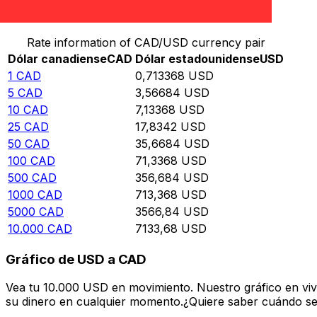
Convierte Dólar canadiense a Dólar estadounidense
Rate information of CAD/USD currency pair
Dólar canadiense
CAD
Dólar estadounidense
USD
1
CAD
0,713368
USD
5
CAD
3,56684
USD
10
CAD
7,13368
USD
25
CAD
17,8342
USD
50
CAD
35,6684
USD
100
CAD
71,3368
USD
500
CAD
356,684
USD
1000
CAD
713,368
USD
5000
CAD
3566,84
USD
10.000
CAD
7133,68
USD
Gráfico de USD a CAD
Vea tu 10.000 USD en movimiento. Nuestro gráfico en vi
su dinero en cualquier momento.¿Quiere saber cuándo se 