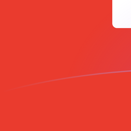
tipos de cambio de RON a CHF hoy
Convierte Leu rumano a Franco suizo
Rate information of RON/CHF
currency pair
Leu rumano
RON
Franco suizo
CHF
1
RON
0,177844
CHF
5
RON
0,889218
CHF
10
RON
1,77844
CHF
25
RON
4,44609
CHF
50
RON
8,89218
CHF
100
RON
17,7844
CHF
500
RON
88,9218
CHF
1000
RON
177,844
CHF
5000
RON
889,218
CHF
10.000
RON
1778,44
CHF