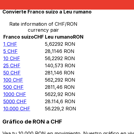
Convierte Franco suizo a Leu rumano
Rate information of CHF/RON
currency pair
Franco suizo
CHF
Leu rumano
RON
1
CHF
5,62292
RON
5
CHF
28,1146
RON
10
CHF
56,2292
RON
25
CHF
140,573
RON
50
CHF
281,146
RON
100
CHF
562,292
RON
500
CHF
2811,46
RON
1000
CHF
5622,92
RON
5000
CHF
28.114,6
RON
10.000
CHF
56.229,2
RON
Gráfico de RON a CHF
Vea tu 10.000 RON en movimiento. Nuestro gráfico en vi