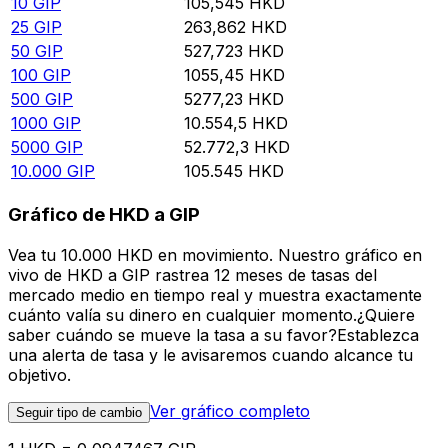
10
GIP
105,545
HKD
25
GIP
263,862
HKD
50
GIP
527,723
HKD
100
GIP
1055,45
HKD
500
GIP
5277,23
HKD
1000
GIP
10.554,5
HKD
5000
GIP
52.772,3
HKD
10.000
GIP
105.545
HKD
Gráfico de HKD a GIP
Vea tu 10.000 HKD en movimiento. Nuestro gráfico en
vivo de HKD a GIP rastrea 12 meses de tasas del
mercado medio en tiempo real y muestra exactamente
cuánto valía su dinero en cualquier momento.¿Quiere
saber cuándo se mueve la tasa a su favor?Establezca
una alerta de tasa y le avisaremos cuando alcance tu
objetivo.
Ver gráfico completo
Seguir tipo de cambio