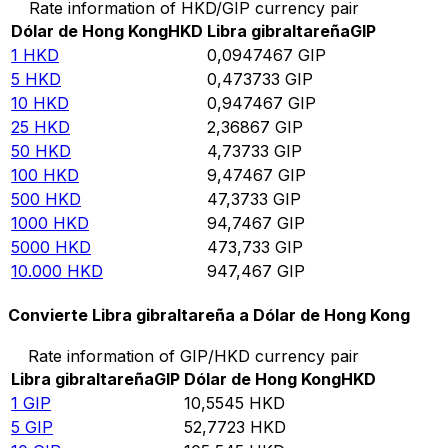
Rate information of HKD/GIP currency pair
Dólar de Hong Kong
HKD
Libra gibraltareña
GIP
1
HKD
0,0947467
GIP
5
HKD
0,473733
GIP
10
HKD
0,947467
GIP
25
HKD
2,36867
GIP
50
HKD
4,73733
GIP
100
HKD
9,47467
GIP
500
HKD
47,3733
GIP
1000
HKD
94,7467
GIP
5000
HKD
473,733
GIP
10.000
HKD
947,467
GIP
Convierte Libra gibraltareña a Dólar de Hong Kong
Rate information of GIP/HKD currency pair
Libra gibraltareña
GIP
Dólar de Hong Kong
HKD
1
GIP
10,5545
HKD
5
GIP
52,7723
HKD