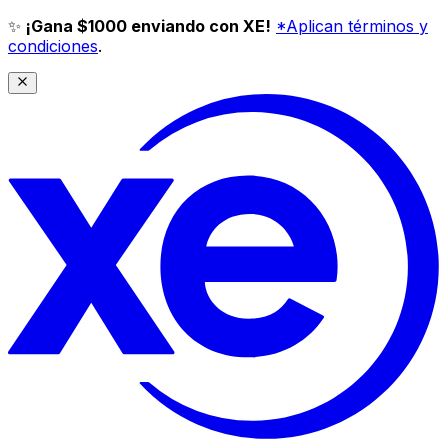
✨
¡Gana $1000 enviando con XE!
*Aplican términos y
condiciones
.