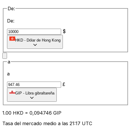
De:
De:
$
HKD
-
Dólar de Hong Kong
a
a
£
GIP
-
Libra gibraltareña
1.00
HKD
=
0,
094746
GIP
Tasa del mercado medio a las 21:17 UTC