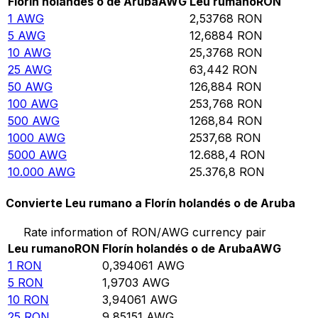
Florín holandés o de Aruba
AWG
Leu rumano
RON
1
AWG
2,53768
RON
5
AWG
12,6884
RON
10
AWG
25,3768
RON
25
AWG
63,442
RON
50
AWG
126,884
RON
100
AWG
253,768
RON
500
AWG
1268,84
RON
1000
AWG
2537,68
RON
5000
AWG
12.688,4
RON
10.000
AWG
25.376,8
RON
Convierte Leu rumano a Florín holandés o de Aruba
Rate information of RON/AWG currency pair
Leu rumano
RON
Florín holandés o de Aruba
AWG
1
RON
0,394061
AWG
5
RON
1,9703
AWG
10
RON
3,94061
AWG
25
RON
9,85151
AWG