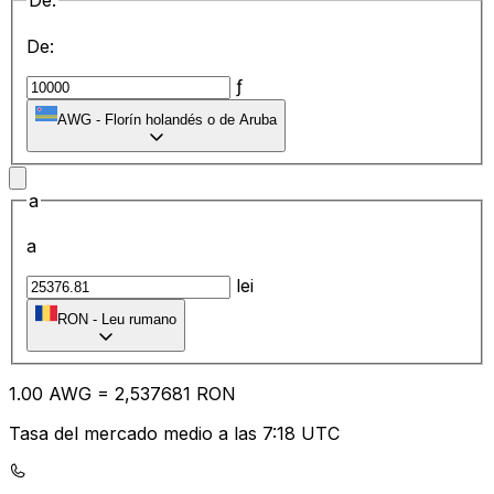
De:
De:
ƒ
AWG
-
Florín holandés o de Aruba
a
a
lei
RON
-
Leu rumano
1.00
AWG
=
2,
537681
RON
Tasa del mercado medio a las 7:18 UTC