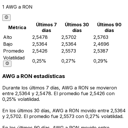
1 AWG a RON
Últimos 7
Últimos 30
Últimos 90
Métrica
días
días
días
Alto
2,5478
2,5702
2,5763
Bajo
2,5364
2,5364
2,4696
Promedio
2,5426
2,5573
2,5387
Volatilidad
0,25%
0,27%
0,29%
AWG a RON estadísticas
Durante los últimos 7 días, AWG a RON se movieron
entre 2,5364 y 2,5478. El promedio fue 2,5426 con
0,25% volatilidad.
En los últimos 30 días, AWG a RON movido entre 2,5364
y 2,5702. El promedio fue 2,5573 con 0,27% volatilidad.
En los últimos 90 días, AWG a RON movido entre