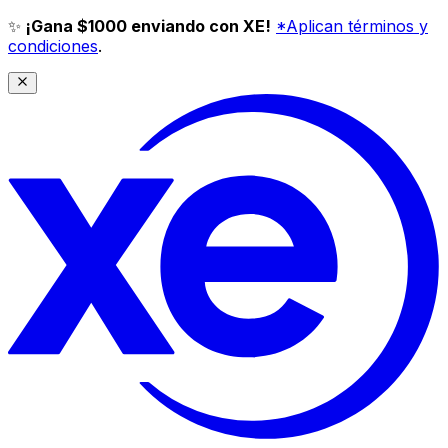
✨
¡Gana $1000 enviando con XE!
*Aplican términos y
condiciones
.