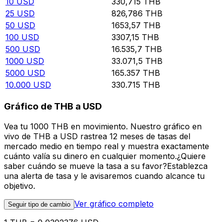
10
USD
330,715
THB
25
USD
826,786
THB
50
USD
1653,57
THB
100
USD
3307,15
THB
500
USD
16.535,7
THB
1000
USD
33.071,5
THB
5000
USD
165.357
THB
10.000
USD
330.715
THB
Gráfico de THB a USD
Vea tu 1000 THB en movimiento. Nuestro gráfico en
vivo de THB a USD rastrea 12 meses de tasas del
mercado medio en tiempo real y muestra exactamente
cuánto valía su dinero en cualquier momento.¿Quiere
saber cuándo se mueve la tasa a su favor?Establezca
una alerta de tasa y le avisaremos cuando alcance tu
objetivo.
Ver gráfico completo
Seguir tipo de cambio