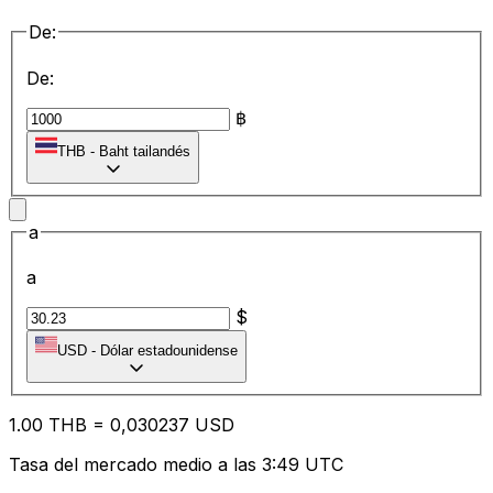
De:
De:
฿
THB
-
Baht tailandés
a
a
$
USD
-
Dólar estadounidense
1.00
THB
=
0,
030237
USD
Tasa del mercado medio a las 3:49 UTC