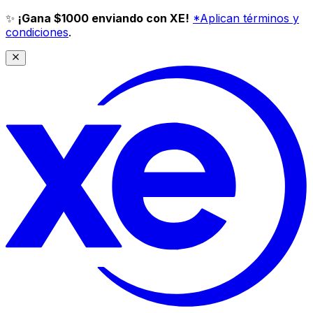
✨
¡Gana $1000 enviando con XE!
*Aplican términos y
condiciones
.