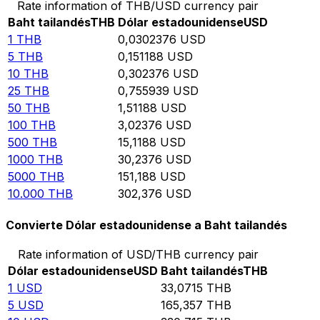
Rate information of THB/USD currency pair
Baht tailandés
THB
Dólar estadounidense
USD
1
THB
0,0302376
USD
5
THB
0,151188
USD
10
THB
0,302376
USD
25
THB
0,755939
USD
50
THB
1,51188
USD
100
THB
3,02376
USD
500
THB
15,1188
USD
1000
THB
30,2376
USD
5000
THB
151,188
USD
10.000
THB
302,376
USD
Convierte Dólar estadounidense a Baht tailandés
Rate information of USD/THB currency pair
Dólar estadounidense
USD
Baht tailandés
THB
1
USD
33,0715
THB
5
USD
165,357
THB