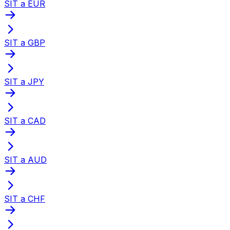
SIT a EUR
SIT a GBP
SIT a JPY
SIT a CAD
SIT a AUD
SIT a CHF