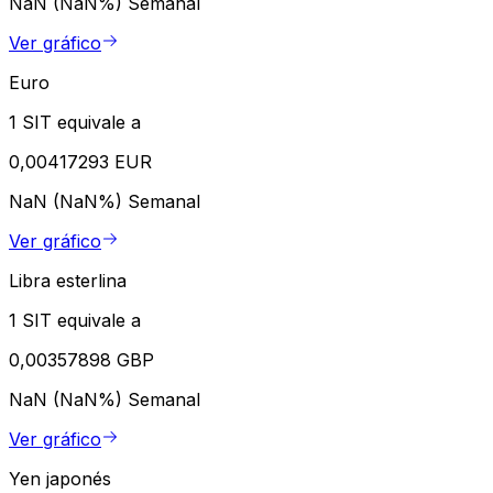
NaN (NaN%)
Semanal
Ver gráfico
Euro
1 SIT equivale a
0,00417293 EUR
NaN (NaN%)
Semanal
Ver gráfico
Libra esterlina
1 SIT equivale a
0,00357898 GBP
NaN (NaN%)
Semanal
Ver gráfico
Yen japonés