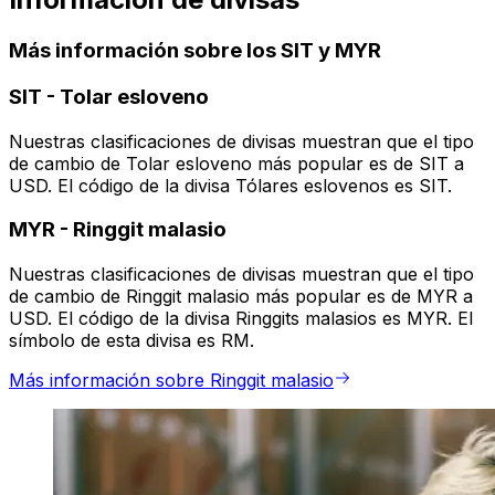
Más información sobre los SIT y MYR
SIT
-
Tolar esloveno
Nuestras clasificaciones de divisas muestran que el tipo
de cambio de Tolar esloveno más popular es de SIT a
USD. El código de la divisa Tólares eslovenos es SIT.
MYR
-
Ringgit malasio
Nuestras clasificaciones de divisas muestran que el tipo
de cambio de Ringgit malasio más popular es de MYR a
USD. El código de la divisa Ringgits malasios es MYR. El
símbolo de esta divisa es RM.
Más información sobre Ringgit malasio