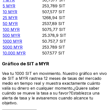
5
MYR
253,789
SIT
10
MYR
507,577
SIT
25
MYR
1268,94
SIT
50
MYR
2537,89
SIT
100
MYR
5075,77
SIT
500
MYR
25.378,9
SIT
1000
MYR
50.757,7
SIT
5000
MYR
253.789
SIT
10.000
MYR
507.577
SIT
Gráfico de SIT a MYR
Vea tu 1000 SIT en movimiento. Nuestro gráfico en vivo
de SIT a MYR rastrea 12 meses de tasas del mercado
medio en tiempo real y muestra exactamente cuánto
valía su dinero en cualquier momento.¿Quiere saber
cuándo se mueve la tasa a su favor?Establezca una
alerta de tasa y le avisaremos cuando alcance tu
objetivo.