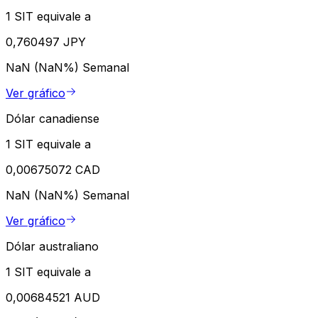
1 SIT equivale a
0,760497 JPY
NaN (NaN%)
Semanal
Ver gráfico
Dólar canadiense
1 SIT equivale a
0,00675072 CAD
NaN (NaN%)
Semanal
Ver gráfico
Dólar australiano
1 SIT equivale a
0,00684521 AUD