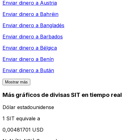
Enviar dinero a
Austria
Enviar dinero a
Bahréin
Enviar dinero a
Bangladés
Enviar dinero a
Barbados
Enviar dinero a
Bélgica
Enviar dinero a
Benín
Enviar dinero a
Bután
Mostrar más
Más gráficos de divisas SIT en tiempo real
Dólar estadounidense
1 SIT equivale a
0,00481701 USD