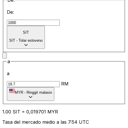
De:
De:
SIT
SIT
-
Tolar esloveno
a
a
RM
MYR
-
Ringgit malasio
1.00
SIT
=
0,
019701
MYR
Tasa del mercado medio a las 7:54 UTC