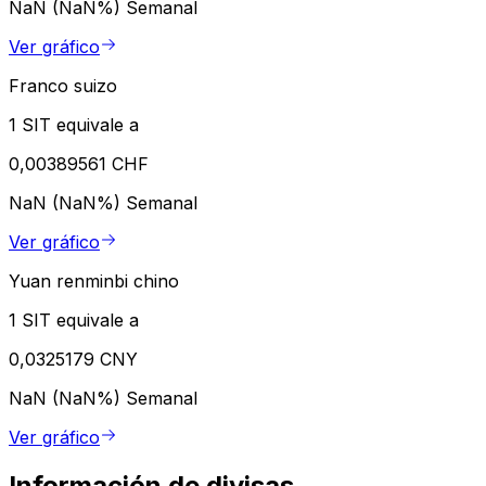
NaN (NaN%)
Semanal
Ver gráfico
Franco suizo
1 SIT equivale a
0,00389561 CHF
NaN (NaN%)
Semanal
Ver gráfico
Yuan renminbi chino
1 SIT equivale a
0,0325179 CNY
NaN (NaN%)
Semanal
Ver gráfico
Información de divisas