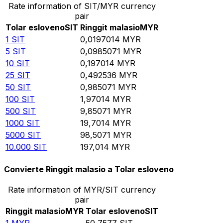
Rate information of SIT/MYR currency
pair
Tolar esloveno
SIT
Ringgit malasio
MYR
1
SIT
0,0197014
MYR
5
SIT
0,0985071
MYR
10
SIT
0,197014
MYR
25
SIT
0,492536
MYR
50
SIT
0,985071
MYR
100
SIT
1,97014
MYR
500
SIT
9,85071
MYR
1000
SIT
19,7014
MYR
5000
SIT
98,5071
MYR
10.000
SIT
197,014
MYR
Convierte Ringgit malasio a Tolar esloveno
Rate information of MYR/SIT currency
pair
Ringgit malasio
MYR
Tolar esloveno
SIT
1
MYR
50,7577
SIT