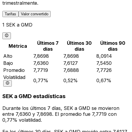
trimestralmente.
Tarifas
Valor convertido
1 SEK a GMD
Últimos 7
Últimos 30
Últimos 90
Métrica
días
días
días
Alto
7,8698
7,8698
8,0914
Bajo
7,6360
7,6127
7,5450
Promedio
7,7719
7,6888
7,7726
Volatilidad
0,77%
0,52%
0,67%
SEK a GMD estadísticas
Durante los últimos 7 días, SEK a GMD se movieron
entre 7,6360 y 7,8698. El promedio fue 7,7719 con
0,77% volatilidad.
En los últimos 30 días, SEK a GMD movido entre 7,6127