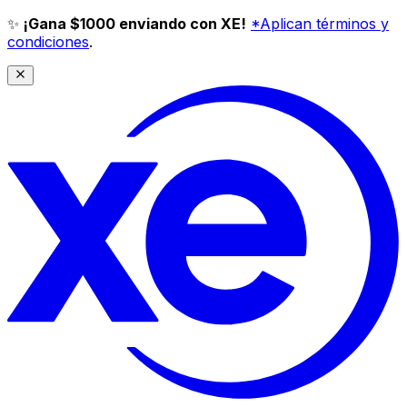
✨
¡Gana $1000 enviando con XE!
*Aplican términos y
condiciones
.