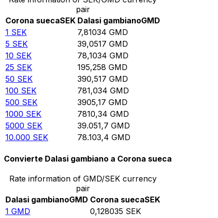
pair
Corona sueca
SEK
Dalasi gambiano
GMD
1
SEK
7,81034
GMD
5
SEK
39,0517
GMD
10
SEK
78,1034
GMD
25
SEK
195,258
GMD
50
SEK
390,517
GMD
100
SEK
781,034
GMD
500
SEK
3905,17
GMD
1000
SEK
7810,34
GMD
5000
SEK
39.051,7
GMD
10.000
SEK
78.103,4
GMD
Convierte Dalasi gambiano a Corona sueca
Rate information of GMD/SEK currency
pair
Dalasi gambiano
GMD
Corona sueca
SEK
1
GMD
0,128035
SEK