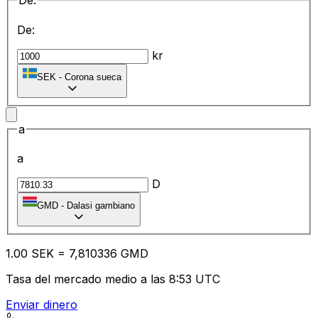
De:
De:
kr
SEK
-
Corona sueca
a
a
D
GMD
-
Dalasi gambiano
1.00
SEK
=
7,
810336
GMD
Tasa del mercado medio a las 8:53 UTC
Enviar dinero