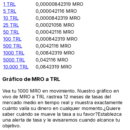
1
TRL
0,00000842319
MRO
5
TRL
0,000042116
MRO
10
TRL
0,0000842319
MRO
25
TRL
0,00021058
MRO
50
TRL
0,00042116
MRO
100
TRL
0,000842319
MRO
500
TRL
0,0042116
MRO
1000
TRL
0,00842319
MRO
5000
TRL
0,042116
MRO
10.000
TRL
0,0842319
MRO
Gráfico de MRO a TRL
Vea tu 1000 MRO en movimiento. Nuestro gráfico en
vivo de MRO a TRL rastrea 12 meses de tasas del
mercado medio en tiempo real y muestra exactamente
cuánto valía su dinero en cualquier momento.¿Quiere
saber cuándo se mueve la tasa a su favor?Establezca
una alerta de tasa y le avisaremos cuando alcance tu
objetivo.