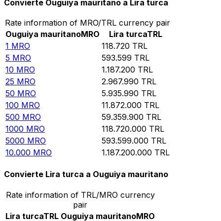
Convierte Ouguiya mauritano a Lira turca
Rate information of MRO/TRL currency pair
Ouguiya mauritano
MRO
Lira turca
TRL
1
MRO
118.720
TRL
5
MRO
593.599
TRL
10
MRO
1.187.200
TRL
25
MRO
2.967.990
TRL
50
MRO
5.935.990
TRL
100
MRO
11.872.000
TRL
500
MRO
59.359.900
TRL
1000
MRO
118.720.000
TRL
5000
MRO
593.599.000
TRL
10.000
MRO
1.187.200.000
TRL
Convierte Lira turca a Ouguiya mauritano
Rate information of TRL/MRO currency
pair
Lira turca
TRL
Ouguiya mauritano
MRO