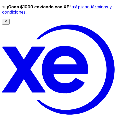
✨
¡Gana $1000 enviando con XE!
*Aplican términos y
condiciones
.