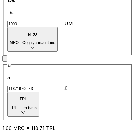
De:
De:
UM
MRO
MRO
-
Ouguiya mauritano
a
a
₤
TRL
TRL
-
Lira turca
1.00
MRO
=
118.71
TRL