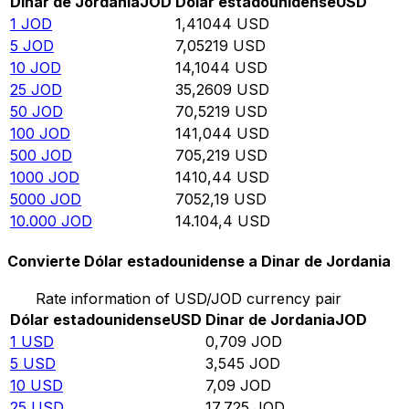
Dinar de Jordania
JOD
Dólar estadounidense
USD
1
JOD
1,41044
USD
5
JOD
7,05219
USD
10
JOD
14,1044
USD
25
JOD
35,2609
USD
50
JOD
70,5219
USD
100
JOD
141,044
USD
500
JOD
705,219
USD
1000
JOD
1410,44
USD
5000
JOD
7052,19
USD
10.000
JOD
14.104,4
USD
Convierte Dólar estadounidense a Dinar de Jordania
Rate information of USD/JOD currency pair
Dólar estadounidense
USD
Dinar de Jordania
JOD
1
USD
0,709
JOD
5
USD
3,545
JOD
10
USD
7,09
JOD
25
USD
17,725
JOD