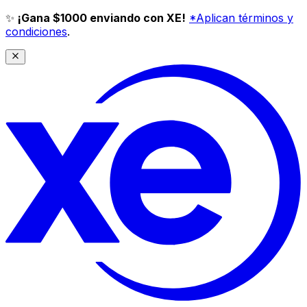
✨
¡Gana $1000 enviando con XE!
*Aplican términos y
condiciones
.