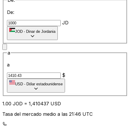
De:
De:
JD
JOD
-
Dinar de Jordania
a
a
$
USD
-
Dólar estadounidense
1.00
JOD
=
1,
410437
USD
Tasa del mercado medio a las 21:46 UTC