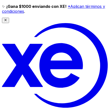
✨
¡Gana $1000 enviando con XE!
*Aplican términos y
condiciones
.