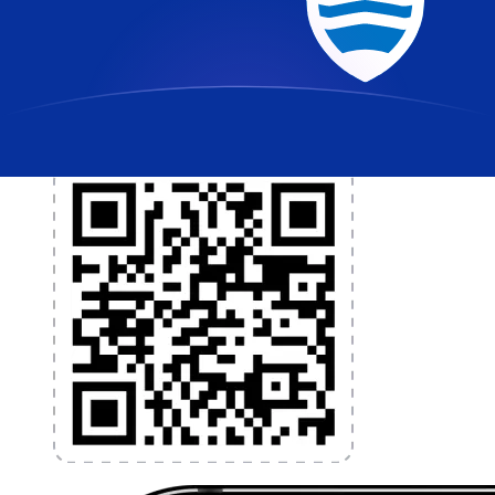
transferencias de dinero internacionales y gestión de
divisas. Convierte divisas, configura alertas de tipos y
transfiere dinero al extranjero sin comisiones ocultas.
¡Descarga hoy!