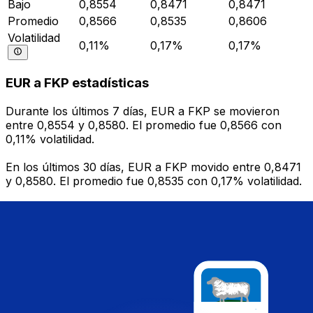
Bajo
0,8554
0,8471
0,8471
Promedio
0,8566
0,8535
0,8606
Volatilidad
0,11%
0,17%
0,17%
EUR a FKP estadísticas
Durante los últimos 7 días, EUR a FKP se movieron
entre 0,8554 y 0,8580. El promedio fue 0,8566 con
0,11% volatilidad.
En los últimos 30 días, EUR a FKP movido entre 0,8471
y 0,8580. El promedio fue 0,8535 con 0,17% volatilidad.
En los últimos 90 días, EUR a FKP movido entre 0,8471
y 0,8726. El promedio fue 0,8606 con 0,17% volatilidad.
Enviar dinero
Gestiona tu dinero y divisas en cualquier lugar.
La aplicación Xe tiene todo lo que necesitas para