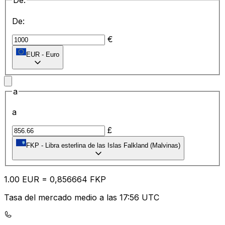
De:
De:
€
EUR
-
Euro
a
a
£
FKP
-
Libra esterlina de las Islas Falkland (Malvinas)
1.00
EUR
=
0,
856664
FKP
Tasa del mercado medio a las 17:56 UTC