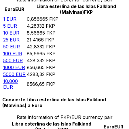
Libra esterlina de las Islas Falkland
Euro
EUR
(Malvinas)
FKP
1
EUR
0,856665
FKP
5
EUR
4,28332
FKP
10
EUR
8,56665
FKP
25
EUR
21,4166
FKP
50
EUR
42,8332
FKP
100
EUR
85,6665
FKP
500
EUR
428,332
FKP
1000
EUR
856,665
FKP
5000
EUR
4283,32
FKP
10.000
8566,65
FKP
EUR
Convierte Libra esterlina de las Islas Falkland
(Malvinas) a Euro
Rate information of FKP/EUR currency pair
Libra esterlina de las Islas Falkland
Euro
EUR