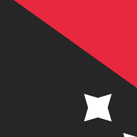
a
K
PGK
-
Kina de Papúa Nueva Guinea
1.00
CNY
=
0,
654788
PGK
Tasa del mercado medio a las 4:02 UTC
Habla con un experto en divisas hoy.
Podemos superar las
Programar una llamada
Usamos la tasa del mercado medio para nuestro converso
¿Sabías que puedes enviar dinero al extranjero con Xe?
Regístrate hoy mismo