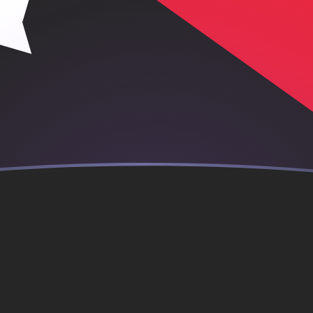
 Guinea
PGK
i chino