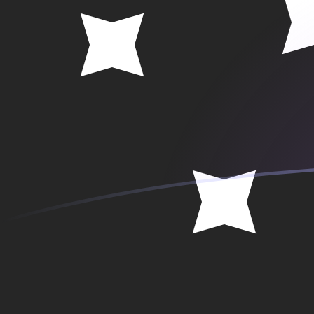
tipos de cambio de CNY a PGK hoy
Convierte Yuan renminbi chino a Kina de Papúa Nueva
Rate information of CNY/PGK currency pair
Yuan renminbi chino
CNY
Kina de Papúa Nueva Guinea
1
CNY
0,654788
PGK
5
CNY
3,27394
PGK
10
CNY
6,54788
PGK
25
CNY
16,3697
PGK
50
CNY
32,7394
PGK
100
CNY
65,4788
PGK
500
CNY
327,394
PGK
1000
CNY
654,788
PGK
5000
CNY
3273,94
PGK
10.000
CNY
6547,88
PGK
Convierte Kina de Papúa Nueva Guinea a Yuan renminb