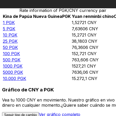
Rate information of PGK/CNY currency pair
Kina de Papúa Nueva Guinea
PGK
Yuan renminbi chino
1
PGK
1,52721
CNY
5
PGK
7,63606
CNY
10
PGK
15,2721
CNY
25
PGK
38,1803
CNY
50
PGK
76,3606
CNY
100
PGK
152,721
CNY
500
PGK
763,606
CNY
1000
PGK
1527,21
CNY
5000
PGK
7636,06
CNY
10.000
PGK
15.272,1
CNY
Gráfico de CNY a PGK
Vea tu 1000 CNY en movimiento. Nuestro gráfico en vivo
dinero en cualquier momento.¿Quiere saber cuándo se mue
Ver gráfico completo
Seguir tipo de cambio