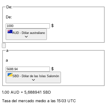
De:
De:
$
AUD
-
Dólar australiano
a
a
$
SBD
-
Dólar de las Islas Salomón
1.00
AUD
=
5,
688941
SBD
Tasa del mercado medio a las 15:03 UTC