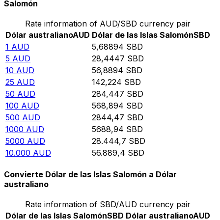
Salomón
Rate information of AUD/SBD currency pair
Dólar australiano
AUD
Dólar de las Islas Salomón
SBD
1
AUD
5,68894
SBD
5
AUD
28,4447
SBD
10
AUD
56,8894
SBD
25
AUD
142,224
SBD
50
AUD
284,447
SBD
100
AUD
568,894
SBD
500
AUD
2844,47
SBD
1000
AUD
5688,94
SBD
5000
AUD
28.444,7
SBD
10.000
AUD
56.889,4
SBD
Convierte Dólar de las Islas Salomón a Dólar
australiano
Rate information of SBD/AUD currency pair
Dólar de las Islas Salomón
SBD
Dólar australiano
AUD