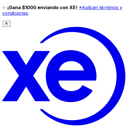
✨
¡Gana $1000 enviando con XE!
*Aplican términos y
condiciones
.