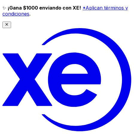
✨
¡Gana $1000 enviando con XE!
*Aplican términos y
condiciones
.