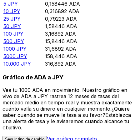
5
JPY
0,158446
ADA
10
JPY
0,316892
ADA
25
JPY
0,79223
ADA
50
JPY
1,58446
ADA
100
JPY
3,16892
ADA
500
JPY
15,8446
ADA
1000
JPY
31,6892
ADA
5000
JPY
158,446
ADA
10.000
JPY
316,892
ADA
Gráfico de ADA a JPY
Vea tu 1000 ADA en movimiento. Nuestro gráfico en
vivo de ADA a JPY rastrea 12 meses de tasas del
mercado medio en tiempo real y muestra exactamente
cuánto valía su dinero en cualquier momento.¿Quiere
saber cuándo se mueve la tasa a su favor?Establezca
una alerta de tasa y le avisaremos cuando alcance tu
objetivo.
Ver gráfico completo
Seguir tipo de cambio