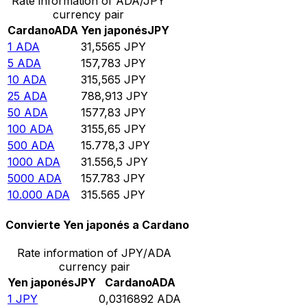
Rate information of ADA/JPY
currency pair
Cardano
ADA
Yen japonés
JPY
1
ADA
31,5565
JPY
5
ADA
157,783
JPY
10
ADA
315,565
JPY
25
ADA
788,913
JPY
50
ADA
1577,83
JPY
100
ADA
3155,65
JPY
500
ADA
15.778,3
JPY
1000
ADA
31.556,5
JPY
5000
ADA
157.783
JPY
10.000
ADA
315.565
JPY
Convierte Yen japonés a Cardano
Rate information of JPY/ADA
currency pair
Yen japonés
JPY
Cardano
ADA
1
JPY
0,0316892
ADA