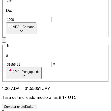
De:
De:
ADA
-
Cardano
a
a
¥
JPY
-
Yen japonés
1.00
ADA
=
31
,55651
JPY
Tasa del mercado medio a las 8:17 UTC
Comprar criptoKraken