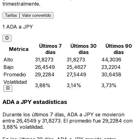
trimestralmente.
Tarifas
Valor convertido
1 ADA a JPY
Últimos 7
Últimos 30
Últimos 90
Métrica
días
días
días
Alto
31,8273
31,8273
44,3036
Bajo
26,4549
25,4627
23,2204
Promedio
29,2284
27,5449
30,6458
Volatilidad
3,88%
3,14%
3,73%
ADA a JPY estadísticas
Durante los últimos 7 días, ADA a JPY se movieron
entre 26,4549 y 31,8273. El promedio fue 29,2284 con
3,88% volatilidad.