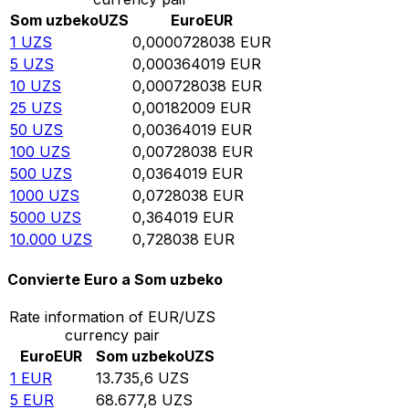
Som uzbeko
UZS
Euro
EUR
1
UZS
0,0000728038
EUR
5
UZS
0,000364019
EUR
10
UZS
0,000728038
EUR
25
UZS
0,00182009
EUR
50
UZS
0,00364019
EUR
100
UZS
0,00728038
EUR
500
UZS
0,0364019
EUR
1000
UZS
0,0728038
EUR
5000
UZS
0,364019
EUR
10.000
UZS
0,728038
EUR
Convierte Euro a Som uzbeko
Rate information of EUR/UZS
currency pair
Euro
EUR
Som uzbeko
UZS
1
EUR
13.735,6
UZS
5
EUR
68.677,8
UZS