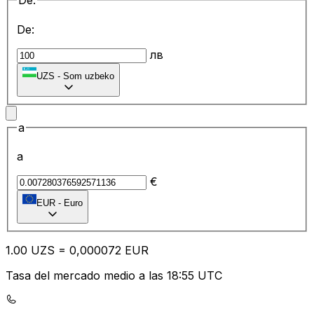
De:
De:
лв
UZS
-
Som uzbeko
a
a
€
EUR
-
Euro
1.00
UZS
=
0,
000072
EUR
Tasa del mercado medio a las 18:55 UTC