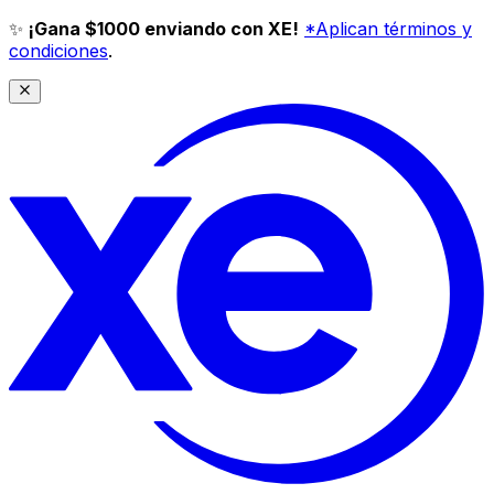
✨
¡Gana $1000 enviando con XE!
*Aplican términos y
condiciones
.