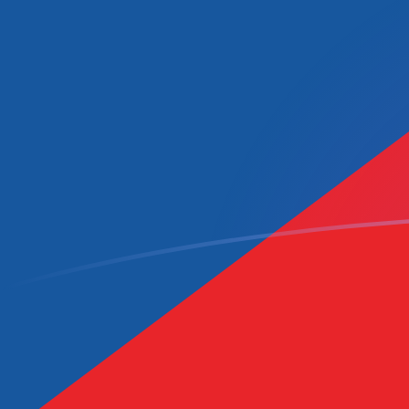
tipos de cambio de USD a CZK hoy
Convierte Dólar estadounidense a Corona checa
Rate information of USD/CZK currency pair
Dólar estadounidense
USD
Corona checa
CZK
1
USD
20,9821
CZK
5
USD
104,91
CZK
10
USD
209,821
CZK
25
USD
524,552
CZK
50
USD
1049,1
CZK
100
USD
2098,21
CZK
500
USD
10.491
CZK
1000
USD
20.982,1
CZK
5000
USD
104.910
CZK
10.000
USD
209.821
CZK