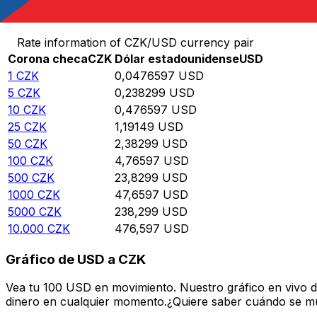
Convierte Corona checa a Dólar estadounidense
Rate information of CZK/USD currency pair
Corona checa
CZK
Dólar estadounidense
USD
1
CZK
0,0476597
USD
5
CZK
0,238299
USD
10
CZK
0,476597
USD
25
CZK
1,19149
USD
50
CZK
2,38299
USD
100
CZK
4,76597
USD
500
CZK
23,8299
USD
1000
CZK
47,6597
USD
5000
CZK
238,299
USD
10.000
CZK
476,597
USD
Gráfico de USD a CZK
Vea tu 100 USD en movimiento. Nuestro gráfico en vivo 
dinero en cualquier momento.¿Quiere saber cuándo se mue