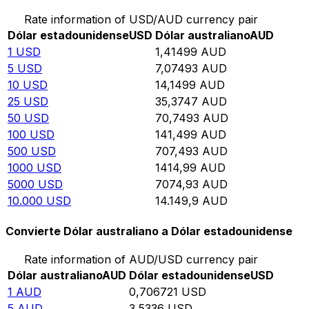
Rate information of USD/AUD currency pair
Dólar estadounidense
USD
Dólar australiano
AUD
1
USD
1,41499
AUD
5
USD
7,07493
AUD
10
USD
14,1499
AUD
25
USD
35,3747
AUD
50
USD
70,7493
AUD
100
USD
141,499
AUD
500
USD
707,493
AUD
1000
USD
1414,99
AUD
5000
USD
7074,93
AUD
10.000
USD
14.149,9
AUD
Convierte Dólar australiano a Dólar estadounidense
Rate information of AUD/USD currency pair
Dólar australiano
AUD
Dólar estadounidense
USD
1
AUD
0,706721
USD
5
AUD
3,5336
USD