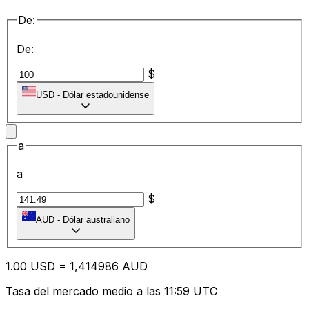
De:
De:
$
USD
-
Dólar estadounidense
a
a
$
AUD
-
Dólar australiano
1.00
USD
=
1,
414986
AUD
Tasa del mercado medio a las 11:59 UTC