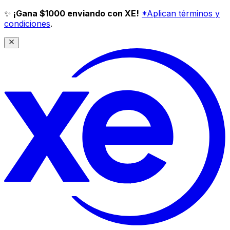
✨
¡Gana $1000 enviando con XE!
*Aplican términos y
condiciones
.