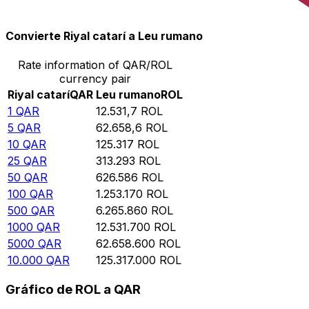
10.000
ROL
0,797975
QAR
Convierte Riyal catarí a Leu rumano
Rate information of QAR/ROL
currency pair
Riyal catarí
QAR
Leu rumano
ROL
1
QAR
12.531,7
ROL
5
QAR
62.658,6
ROL
10
QAR
125.317
ROL
25
QAR
313.293
ROL
50
QAR
626.586
ROL
100
QAR
1.253.170
ROL
500
QAR
6.265.860
ROL
1000
QAR
12.531.700
ROL
5000
QAR
62.658.600
ROL
10.000
QAR
125.317.000
ROL
Gráfico de ROL a QAR