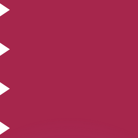
 tasas de los competidores.
r. Esto solo tiene fines informativos. No recibirás esta t