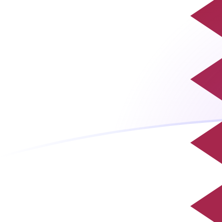
tipos de cambio de ROL a QAR hoy
Convierte Leu rumano a Riyal catarí
Rate information of ROL/QAR
currency pair
Leu rumano
ROL
Riyal catarí
QAR
1
ROL
0,0000797975
QAR
5
ROL
0,000398988
QAR
10
ROL
0,000797975
QAR
25
ROL
0,00199494
QAR
50
ROL
0,00398988
QAR
100
ROL
0,00797975
QAR
500
ROL
0,0398988
QAR
1000
ROL
0,0797975
QAR
5000
ROL
0,398988
QAR