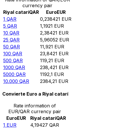
currency pair
Riyal catarí
QAR
Euro
EUR
1
QAR
0,238421
EUR
5
QAR
1,1921
EUR
10
QAR
2,38421
EUR
25
QAR
5,96052
EUR
50
QAR
11,921
EUR
100
QAR
23,8421
EUR
500
QAR
119,21
EUR
1000
QAR
238,421
EUR
5000
QAR
1192,1
EUR
10.000
QAR
2384,21
EUR
Convierte Euro a Riyal catarí
Rate information of
EUR/QAR currency pair
Euro
EUR
Riyal catarí
QAR
1
EUR
4,19427
QAR