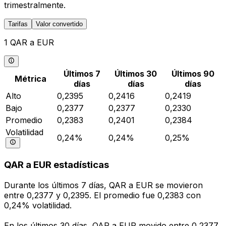
trimestralmente.
Tarifas
Valor convertido
1 QAR a EUR
Últimos 7
Últimos 30
Últimos 90
Métrica
días
días
días
Alto
0,2395
0,2416
0,2419
Bajo
0,2377
0,2377
0,2330
Promedio
0,2383
0,2401
0,2384
Volatilidad
0,24%
0,24%
0,25%
QAR a EUR estadísticas
Durante los últimos 7 días, QAR a EUR se movieron
entre 0,2377 y 0,2395. El promedio fue 0,2383 con
0,24% volatilidad.
En los últimos 30 días, QAR a EUR movido entre 0,2377