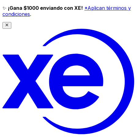
✨
¡Gana $1000 enviando con XE!
*Aplican términos y
condiciones
.