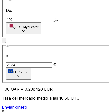
De:
De:
﷼
QAR
-
Riyal catarí
a
a
€
EUR
-
Euro
1.00
QAR
=
0,
238420
EUR
Tasa del mercado medio a las 18:56 UTC
Enviar dinero