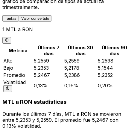
gráfico de comparación de tipos se actualiza
trimestralmente.
Tarifas
Valor convertido
1 MTL a RON
Últimos 7
Últimos 30
Últimos 90
Métrica
días
días
días
Alto
5,2559
5,2559
5,2598
Bajo
5,2353
5,2178
5,1544
Promedio
5,2467
5,2386
5,2352
Volatilidad
0,13%
0,16%
0,20%
MTL a RON estadísticas
Durante los últimos 7 días, MTL a RON se movieron
entre 5,2353 y 5,2559. El promedio fue 5,2467 con
0,13% volatilidad.