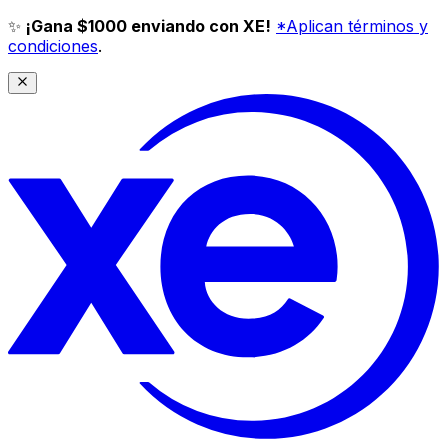
✨
¡Gana $1000 enviando con XE!
*Aplican términos y
condiciones
.