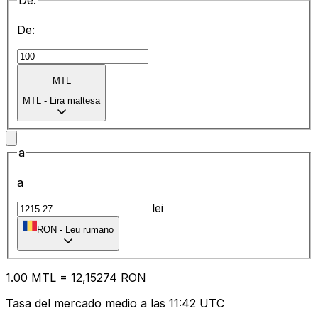
De:
De:
MTL
MTL
-
Lira maltesa
a
a
lei
RON
-
Leu rumano
1.00
MTL
=
12
,15274
RON
Tasa del mercado medio a las 11:42 UTC