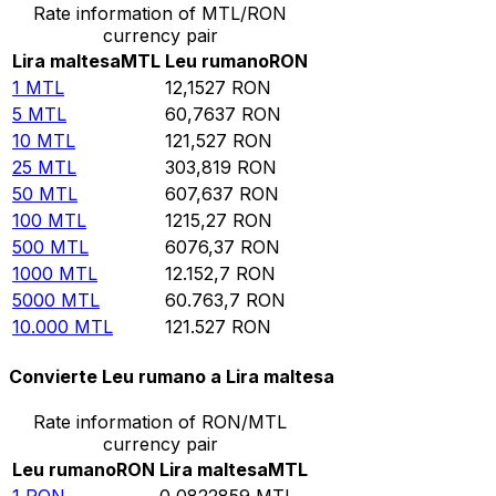
Rate information of MTL/RON
currency pair
Lira maltesa
MTL
Leu rumano
RON
1
MTL
12,1527
RON
5
MTL
60,7637
RON
10
MTL
121,527
RON
25
MTL
303,819
RON
50
MTL
607,637
RON
100
MTL
1215,27
RON
500
MTL
6076,37
RON
1000
MTL
12.152,7
RON
5000
MTL
60.763,7
RON
10.000
MTL
121.527
RON
Convierte Leu rumano a Lira maltesa
Rate information of RON/MTL
currency pair
Leu rumano
RON
Lira maltesa
MTL
1
RON
0,0822859
MTL